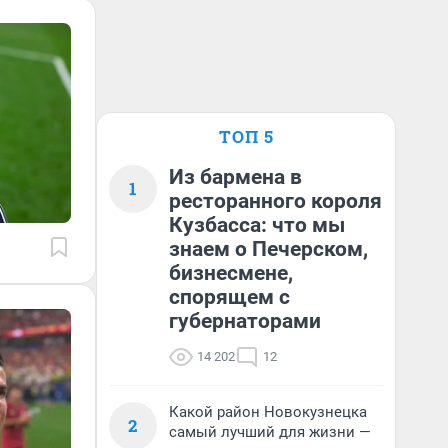
ТОП 5
Из бармена в
1
ресторанного короля
Кузбасса: что мы
знаем о Печерском,
бизнесмене,
спорящем с
губернаторами
14 202
12
Какой район Новокузнецка
2
самый лучший для жизни —