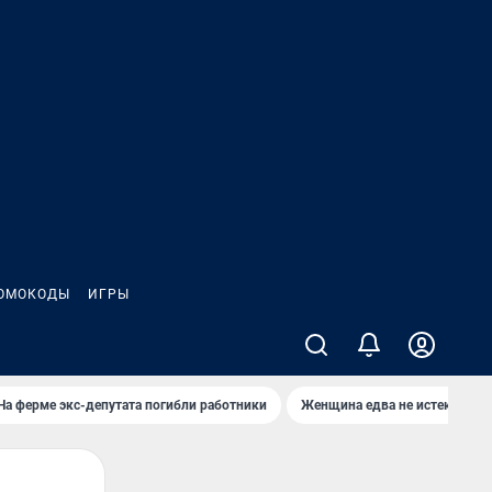
ОМОКОДЫ
ИГРЫ
На ферме экс-депутата погибли работники
Женщина едва не истекла кро