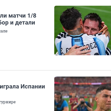
ли матчи 1/8
бор и детали
нале
оиграла Испании
турнире