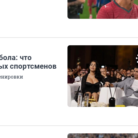
бола: что
ых спортсменов
ренировки