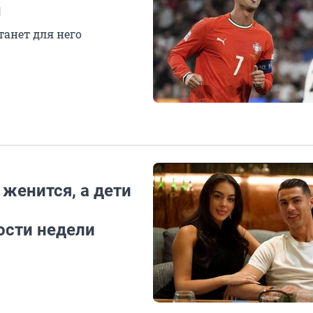
ы
танет для него
женится, а дети
ости недели