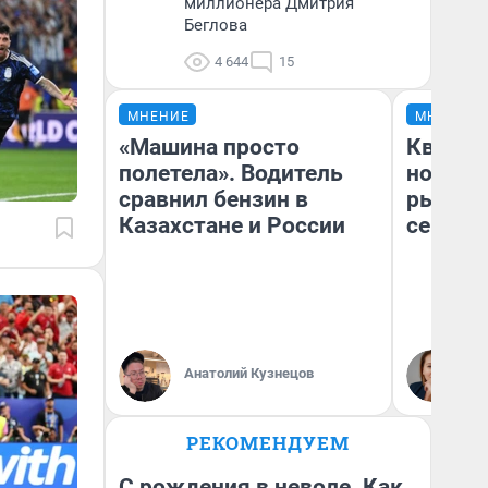
миллионера Дмитрия
Беглова
4 644
15
МНЕНИЕ
МНЕНИЕ
«Машина просто
Кварти
полетела». Водитель
но деш
сравнил бензин в
рынок 
Казахстане и России
сейчас
Ек
Анатолий Кузнецов
ди
не
РЕКОМЕНДУЕМ
С рождения в неволе. Как