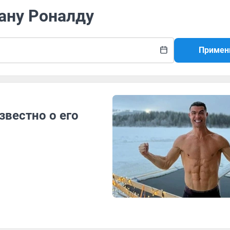
ану Роналду
Примен
звестно о его