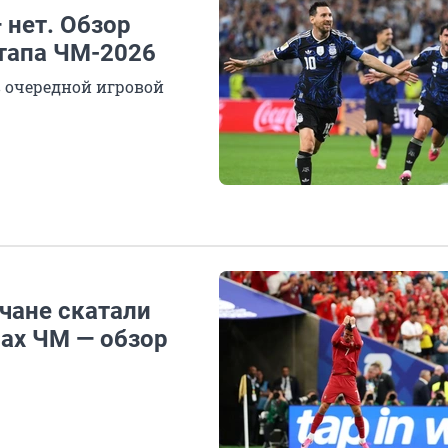
 нет. Обзор
этапа ЧМ-2026
в очередной игровой
чане скатали
чах ЧМ — обзор