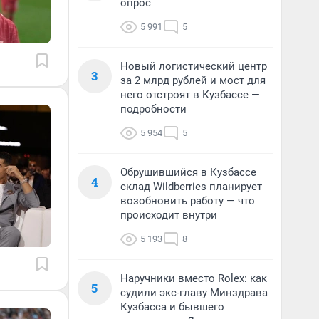
опрос
5 991
5
Новый логистический центр
3
за 2 млрд рублей и мост для
него отстроят в Кузбассе —
подробности
5 954
5
Обрушившийся в Кузбассе
4
склад Wildberries планирует
возобновить работу — что
происходит внутри
5 193
8
Наручники вместо Rolex: как
5
судили экс-главу Минздрава
Кузбасса и бывшего