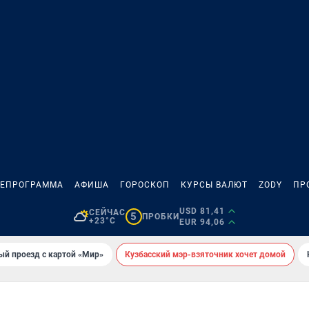
ЛЕПРОГРАММА
АФИША
ГОРОСКОП
КУРСЫ ВАЛЮТ
ZODY
ПР
USD 81,41
СЕЙЧАС
5
ПРОБКИ
+23°C
EUR 94,06
ый проезд с картой «Мир»
Кузбасский мэр-взяточник хочет домой