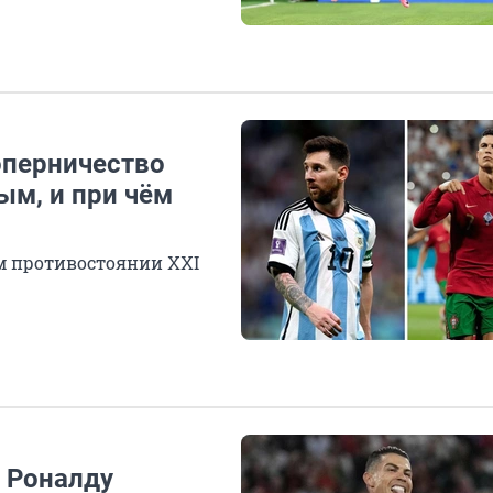
соперничество
ым, и при чём
м противостоянии XXI
у Роналду