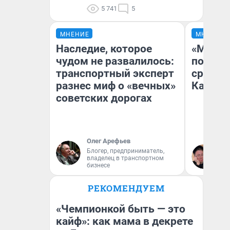
5 741
5
МНЕНИЕ
МНЕНИЕ
Наследие, которое
«Машин
чудом не развалилось:
полете
транспортный эксперт
сравни
разнес миф о «вечных»
Казахс
советских дорогах
Олег Арефьев
Блогер, предприниматель,
Ан
владелец в транспортном
бизнесе
РЕКОМЕНДУЕМ
«Чемпионкой быть — это
кайф»: как мама в декрете