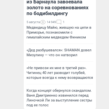
из Барнаула завоевала
золото на соревнованиях
по бодибилдингу
5 августа
14 949
1
Медведицу Майю, жившую на цепи в
Приморье, познакомили с
гималайским медведем Фиником
«Дед разбушевался»: SHAMAN довел
Мизулину — что он натворил
«Не привози их мне в третий раз».
Читинец 40 лет разводит голубей,
которые всегда к нему возвращаются
Когда концерт обернулся скандалом.
Ваня Дмитриенко извинился перед
Линочкой Ли за выступление сестры
под ее голос