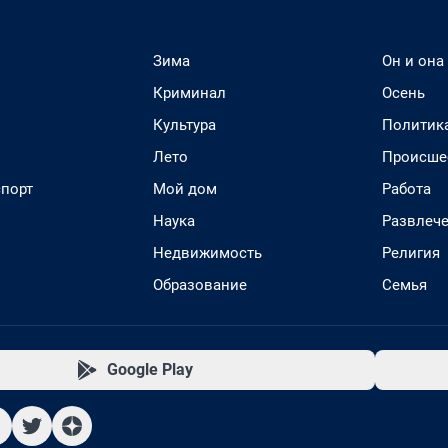
Зима
Он и она
Криминал
Осень
Культура
Политик
Лето
Происше
спорт
Мой дом
Работа
Наука
Развлеч
Недвижимость
Религия
Образование
Семья
Google Play