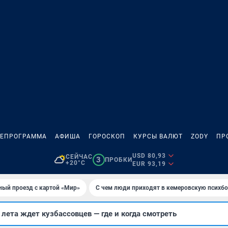
ЛЕПРОГРАММА
АФИША
ГОРОСКОП
КУРСЫ ВАЛЮТ
ZODY
ПР
USD 80,93
СЕЙЧАС
3
ПРОБКИ
+20°C
EUR 93,19
ный проезд с картой «Мир»
С чем люди приходят в кемеровскую психб
ета ждет кузбассовцев — где и когда смотреть