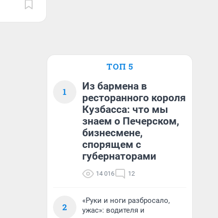
ТОП 5
Из бармена в
1
ресторанного короля
Кузбасса: что мы
знаем о Печерском,
бизнесмене,
спорящем с
губернаторами
14 016
12
«Руки и ноги разбросало,
2
ужас»: водителя и