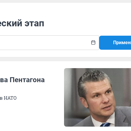
еский этап
Примен
ава Пентагона
 в НАТО