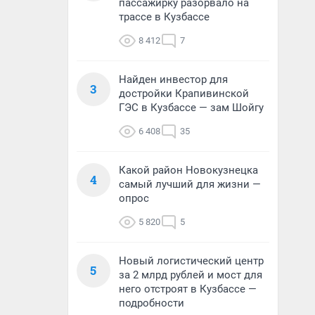
пассажирку разорвало на
трассе в Кузбассе
8 412
7
Найден инвестор для
3
достройки Крапивинской
ГЭС в Кузбассе — зам Шойгу
6 408
35
Какой район Новокузнецка
4
самый лучший для жизни —
опрос
5 820
5
Новый логистический центр
5
за 2 млрд рублей и мост для
него отстроят в Кузбассе —
подробности