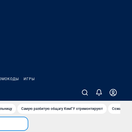
ОМОКОДЫ
ИГРЫ
ольницу
Самую разбитую общагу КемГУ отремонтируют
Сожительни