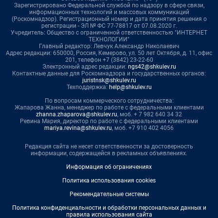
Зарегистрировано Федеральной службой по надзору в сфере связи,
информационных технологий и массовых коммуникаций
(Роскомнадзор). Регистрационный номер и дата принятия решения о
регистрации - ЭЛ № ФС 77-78817 от 07.08.2020 г.
Учредитель: Общество с ограниченной ответственностью "ИНТЕРНЕТ
ТЕХНОЛОГИИ"
Главный редактор: Левчук Александр Николаевич
Адрес редакции: 650000, Россия, Кемерово, ул. 50 лет Октября, д. 11, офис
201, телефон +7 (3842) 23-22-60
Электронный адрес редакции:
ngs42@shkulev.ru
Контактные данные для Роскомнадзора и государственных органов:
juristnsk@shkulev.ru
Техподдержка:
help@shkulev.ru
По вопросам коммерческого сотрудничества:
Жапарова Жанна, менеджер по работе с федеральными клиентами
zhanna.zhaparova@shkulev.ru
, моб. + 7 982 640 34 32
Ревина Мария, директор по работе с федеральными клиентами
mariya.revina@shkulev.ru
, моб. +7 910 402 4056
Редакция сайта не несет ответственности за достоверность
информации, содержащейся в рекламных объявлениях.
Информация об ограничениях
Политика использования cookies
Рекомендательные системы
Политика конфиденциальности и обработки персональных данных и
правила использования сайта