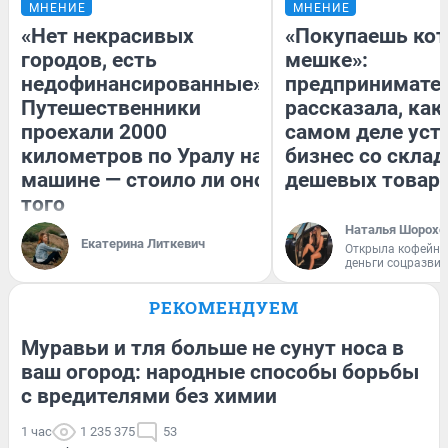
МНЕНИЕ
МНЕНИЕ
«Нет некрасивых
«Покупаешь кот
городов, есть
мешке»:
недофинансированные».
предпринимате
Путешественники
рассказала, как
проехали 2000
самом деле уст
километров по Уралу на
бизнес со скла
машине — стоило ли оно
дешевых товар
того
Наталья Шорохо
Екатерина Литкевич
Открыла кофейну
деньги соцразви
РЕКОМЕНДУЕМ
Муравьи и тля больше не сунут носа в
ваш огород: народные способы борьбы
с вредителями без химии
1 час
1 235 375
53