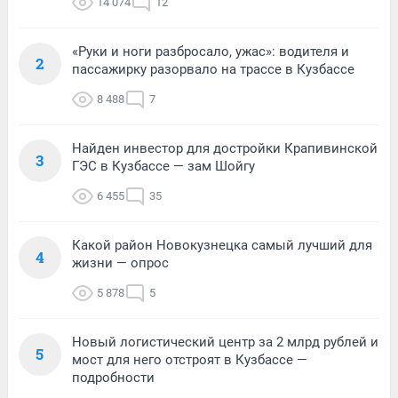
14 074
12
«Руки и ноги разбросало, ужас»: водителя и
2
пассажирку разорвало на трассе в Кузбассе
8 488
7
Найден инвестор для достройки Крапивинской
3
ГЭС в Кузбассе — зам Шойгу
6 455
35
Какой район Новокузнецка самый лучший для
4
жизни — опрос
5 878
5
Новый логистический центр за 2 млрд рублей и
5
мост для него отстроят в Кузбассе —
подробности