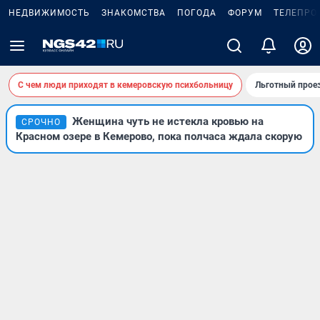
НЕДВИЖИМОСТЬ
ЗНАКОМСТВА
ПОГОДА
ФОРУМ
ТЕЛЕПРО
С чем люди приходят в кемеровскую психбольницу
Льготный проез
Женщина чуть не истекла кровью на
СРОЧНО
Красном озере в Кемерово, пока полчаса ждала скорую