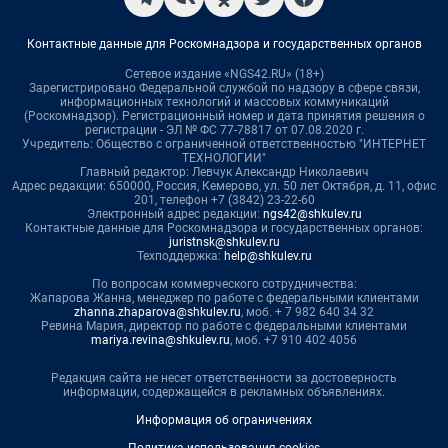
Контактные данные для Роскомнадзора и государственных органов
Сетевое издание «NGS42.RU» (18+)
Зарегистрировано Федеральной службой по надзору в сфере связи,
информационных технологий и массовых коммуникаций
(Роскомнадзор). Регистрационный номер и дата принятия решения о
регистрации - ЭЛ № ФС 77-78817 от 07.08.2020 г.
Учредитель: Общество с ограниченной ответственностью "ИНТЕРНЕТ
ТЕХНОЛОГИИ"
Главный редактор: Левчук Александр Николаевич
Адрес редакции: 650000, Россия, Кемерово, ул. 50 лет Октября, д. 11, офис
201, телефон +7 (3842) 23-22-60
Электронный адрес редакции:
ngs42@shkulev.ru
Контактные данные для Роскомнадзора и государственных органов:
juristnsk@shkulev.ru
Техподдержка:
help@shkulev.ru
По вопросам коммерческого сотрудничества:
Жапарова Жанна, менеджер по работе с федеральными клиентами
zhanna.zhaparova@shkulev.ru
, моб. + 7 982 640 34 32
Ревина Мария, директор по работе с федеральными клиентами
mariya.revina@shkulev.ru
, моб. +7 910 402 4056
Редакция сайта не несет ответственности за достоверность
информации, содержащейся в рекламных объявлениях.
Информация об ограничениях
Политика использования cookies