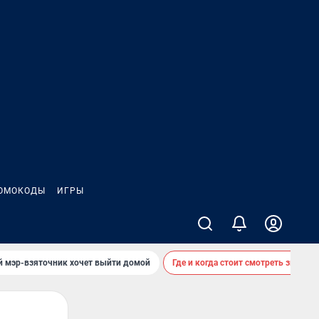
ОМОКОДЫ
ИГРЫ
й мэр-взяточник хочет выйти домой
Где и когда стоит смотреть звездоп