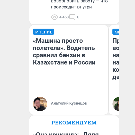
возобновить работу — что
происходит внутри
4 468
8
МНЕНИЕ
МНЕНИЕ
«Машина просто
Продаш
полетела». Водитель
возьмут
сравнил бензин в
нам го
Казахстане и России
налого
коснет
даже р
Анатолий Кузнецов
Ан
РЕКОМЕНДУЕМ
«Она крикнула: „Дядя