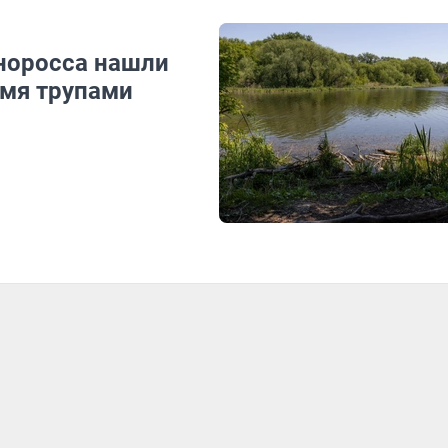
иноросса нашли
умя трупами