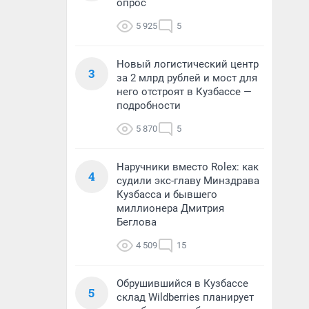
опрос
5 925
5
Новый логистический центр
3
за 2 млрд рублей и мост для
него отстроят в Кузбассе —
подробности
5 870
5
Наручники вместо Rolex: как
4
судили экс-главу Минздрава
Кузбасса и бывшего
миллионера Дмитрия
Беглова
4 509
15
Обрушившийся в Кузбассе
5
склад Wildberries планирует