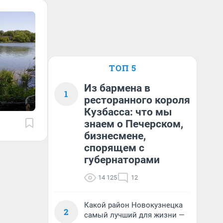
ТОП 5
Из бармена в
1
ресторанного короля
Кузбасса: что мы
знаем о Печерском,
бизнесмене,
спорящем с
губернаторами
14 125
12
Какой район Новокузнецка
2
самый лучший для жизни —