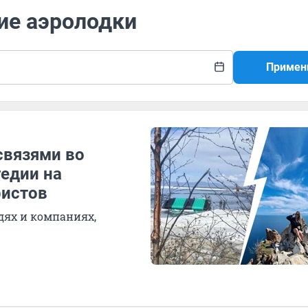
ие аэролодки
Примен
связями во
гедии на
ристов
ях и компаниях,