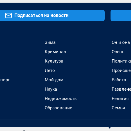
Подписаться на новости
Зима
Он и она
Криминал
Осень
Культура
Политик
Лето
Происше
спорт
Мой дом
Работа
Наука
Развлеч
Недвижимость
Религия
Образование
Семья