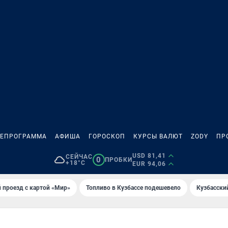
ЛЕПРОГРАММА
АФИША
ГОРОСКОП
КУРСЫ ВАЛЮТ
ZODY
ПР
USD 81,41
СЕЙЧАС
0
ПРОБКИ
+18°C
EUR 94,06
 проезд с картой «Мир»
Топливо в Кузбассе подешевело
Кузбасски