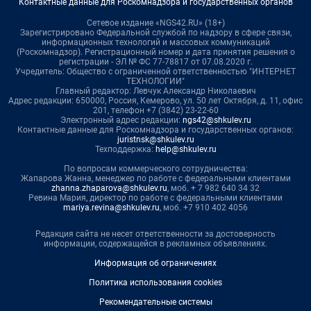
Контактные данные для Роскомнадзора и государственных органов
Сетевое издание «NGS42.RU» (18+)
Зарегистрировано Федеральной службой по надзору в сфере связи,
информационных технологий и массовых коммуникаций
(Роскомнадзор). Регистрационный номер и дата принятия решения о
регистрации - ЭЛ № ФС 77-78817 от 07.08.2020 г.
Учредитель: Общество с ограниченной ответственностью "ИНТЕРНЕТ
ТЕХНОЛОГИИ"
Главный редактор: Левчук Александр Николаевич
Адрес редакции: 650000, Россия, Кемерово, ул. 50 лет Октября, д. 11, офис
201, телефон +7 (3842) 23-22-60
Электронный адрес редакции:
ngs42@shkulev.ru
Контактные данные для Роскомнадзора и государственных органов:
juristnsk@shkulev.ru
Техподдержка:
help@shkulev.ru
По вопросам коммерческого сотрудничества:
Жапарова Жанна, менеджер по работе с федеральными клиентами
zhanna.zhaparova@shkulev.ru
, моб. + 7 982 640 34 32
Ревина Мария, директор по работе с федеральными клиентами
mariya.revina@shkulev.ru
, моб. +7 910 402 4056
Редакция сайта не несет ответственности за достоверность
информации, содержащейся в рекламных объявлениях.
Информация об ограничениях
Политика использования cookies
Рекомендательные системы