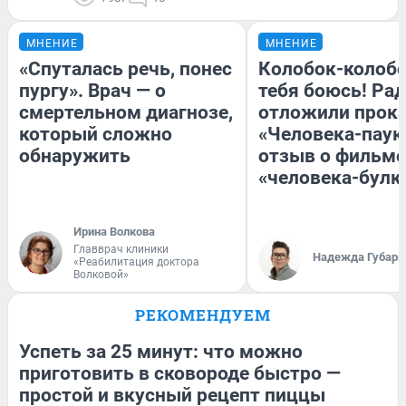
МНЕНИЕ
МНЕНИЕ
«Спуталась речь, понес
Колобок-колобо
пургу». Врач — о
тебя боюсь! Рад
смертельном диагнозе,
отложили прок
который сложно
«Человека-паук
обнаружить
отзыв о фильме
«человека-булк
Ирина Волкова
Главврач клиники
Надежда Губарь
«Реабилитация доктора
Волковой»
РЕКОМЕНДУЕМ
Успеть за 25 минут: что можно
приготовить в сковороде быстро —
простой и вкусный рецепт пиццы