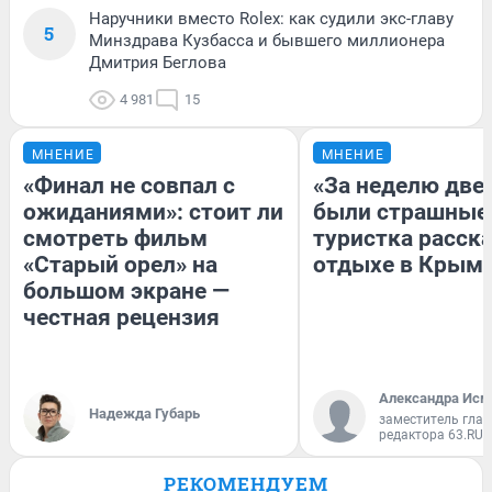
Наручники вместо Rolex: как судили экс-главу
5
Минздрава Кузбасса и бывшего миллионера
Дмитрия Беглова
4 981
15
МНЕНИЕ
МНЕНИЕ
«Финал не совпал с
«За неделю две
ожиданиями»: стоит ли
были страшные
смотреть фильм
туристка расска
«Старый орел» на
отдыхе в Крым
большом экране —
честная рецензия
Александра Исм
Надежда Губарь
заместитель глав
редактора 63.RU
РЕКОМЕНДУЕМ