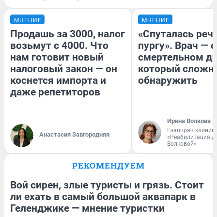
МНЕНИЕ
МНЕНИЕ
Продашь за 3000, налог
«Спуталась речь
возьмут с 4000. Что
пургу». Врач — о
нам готовит новый
смертельном ди
налоговый закон — он
который сложн
коснется импорта и
обнаружить
даже репетиторов
Ирина Волкова
Главврач клиник
Анастасия Завгородняя
«Реабилитация д
Волковой»
РЕКОМЕНДУЕМ
Вой сирен, злые туристы и грязь. Стоит
ли ехать в самый большой аквапарк в
Геленджике — мнение туристки