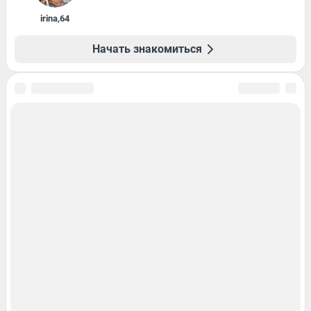
irina
,
64
Начать знакомиться