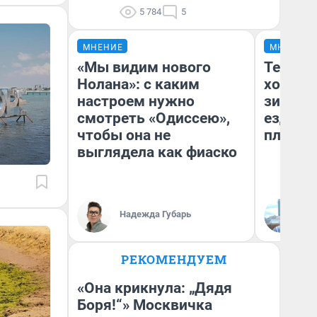
5 784
5
МНЕНИЕ
МНЕНИЕ
«Мы видим нового
Тепло 
Нолана»: с каким
холодн
настроем нужно
зимой.
смотреть «Одиссею»,
ездит н
чтобы она не
плюсы 
выглядела как фиаско
Надежда Губарь
Д
РЕКОМЕНДУЕМ
«Она крикнула: „Дядя
Боря!“» Москвичка