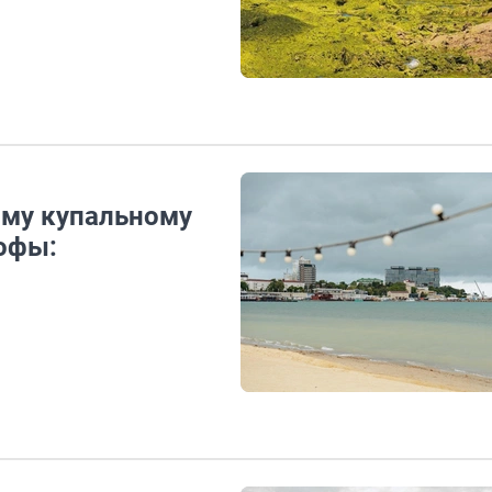
ому купальному
рофы: