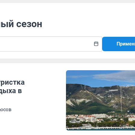
ный сезон
Примен
уристка
дыха в
люсов