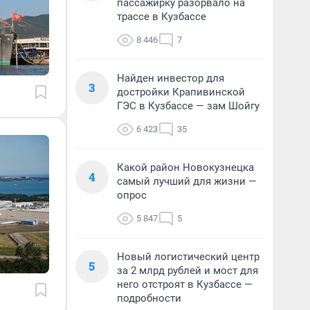
пассажирку разорвало на
трассе в Кузбассе
8 446
7
Найден инвестор для
3
достройки Крапивинской
ГЭС в Кузбассе — зам Шойгу
6 423
35
Какой район Новокузнецка
4
самый лучший для жизни —
опрос
5 847
5
Новый логистический центр
5
за 2 млрд рублей и мост для
него отстроят в Кузбассе —
подробности