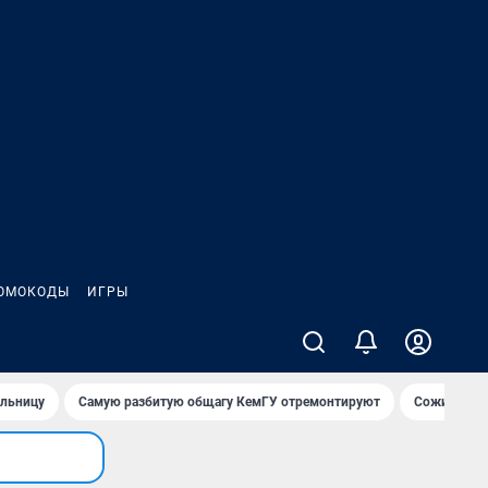
ОМОКОДЫ
ИГРЫ
ольницу
Самую разбитую общагу КемГУ отремонтируют
Сожительни