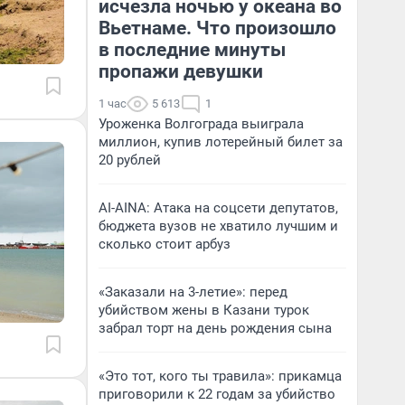
исчезла ночью у океана во
Вьетнаме. Что произошло
в последние минуты
пропажи девушки
1 час
5 613
1
Уроженка Волгограда выиграла
миллион, купив лотерейный билет за
20 рублей
AI-AINA: Атака на соцсети депутатов,
бюджета вузов не хватило лучшим и
сколько стоит арбуз
«Заказали на 3-летие»: перед
убийством жены в Казани турок
забрал торт на день рождения сына
«Это тот, кого ты травила»: прикамца
приговорили к 22 годам за убийство