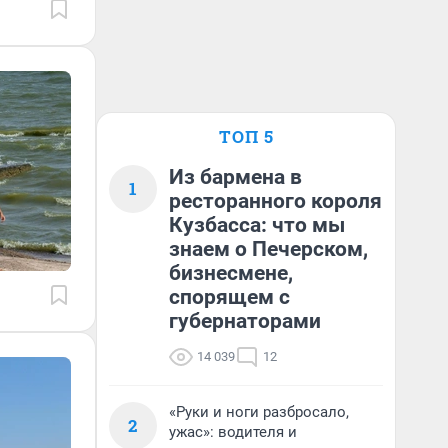
ТОП 5
Из бармена в
1
ресторанного короля
Кузбасса: что мы
знаем о Печерском,
бизнесмене,
спорящем с
губернаторами
14 039
12
«Руки и ноги разбросало,
2
ужас»: водителя и