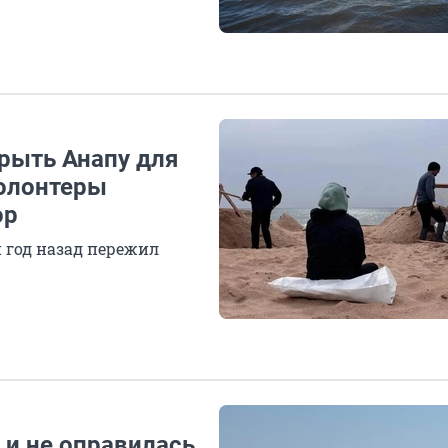
крыть Анапу для
волонтеры
ор
 год назад пережил
к и не оправилась