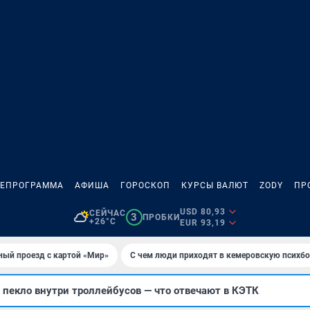
ЛЕПРОГРАММА
АФИША
ГОРОСКОП
КУРСЫ ВАЛЮТ
ZODY
ПР
USD 80,93
СЕЙЧАС
3
ПРОБКИ
+26°C
EUR 93,19
ный проезд с картой «Мир»
С чем люди приходят в кемеровскую психб
пекло внутри троллейбусов — что отвечают в КЭТК