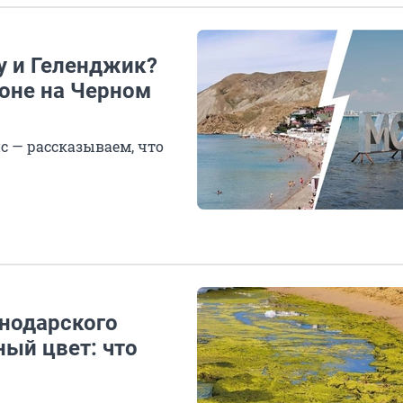
у и Геленджик?
зоне на Черном
с — рассказываем, что
снодарского
ный цвет: что