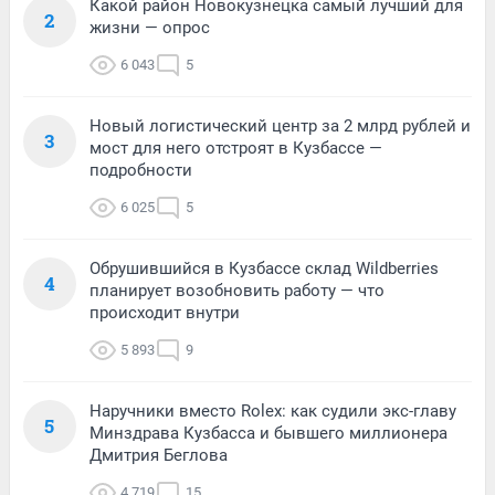
Какой район Новокузнецка самый лучший для
2
жизни — опрос
6 043
5
Новый логистический центр за 2 млрд рублей и
3
мост для него отстроят в Кузбассе —
подробности
6 025
5
Обрушившийся в Кузбассе склад Wildberries
4
планирует возобновить работу — что
происходит внутри
5 893
9
Наручники вместо Rolex: как судили экс-главу
5
Минздрава Кузбасса и бывшего миллионера
Дмитрия Беглова
4 719
15