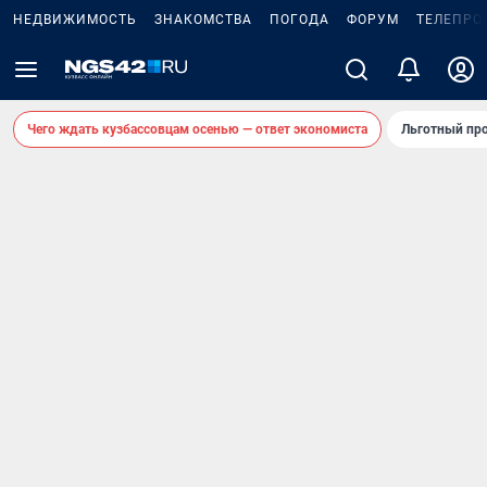
НЕДВИЖИМОСТЬ
ЗНАКОМСТВА
ПОГОДА
ФОРУМ
ТЕЛЕПРО
Чего ждать кузбассовцам осенью — ответ экономиста
Льготный про