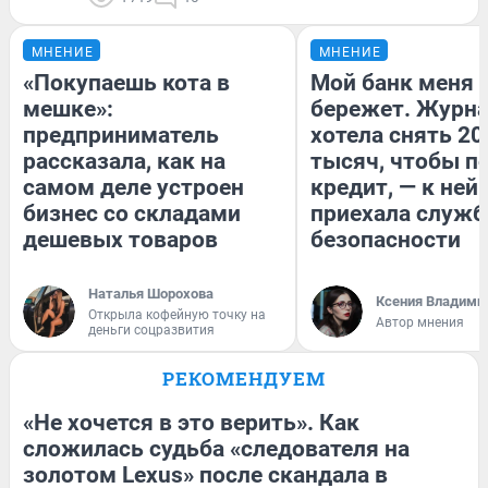
МНЕНИЕ
МНЕНИЕ
«Покупаешь кота в
Мой банк меня
мешке»:
бережет. Журн
предприниматель
хотела снять 20
рассказала, как на
тысяч, чтобы п
самом деле устроен
кредит, — к ней
бизнес со складами
приехала служб
дешевых товаров
безопасности
Наталья Шорохова
Ксения Владими
Открыла кофейную точку на
Автор мнения
деньги соцразвития
РЕКОМЕНДУЕМ
«Не хочется в это верить». Как
сложилась судьба «следователя на
золотом Lexus» после скандала в