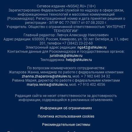
Сетевое издание «NGS42.RU» (18+)
Зарегистрировано Федеральной службой по надзору в сфере связи,
информационных технологий и массовых коммуникаций
(Роскомнадзор). Регистрационный номер и дата принятия решения о
регистрации - ЭЛ № ФС 77-78817 от 07.08.2020 г.
Учредитель: Общество с ограниченной ответственностью "ИНТЕРНЕТ
ТЕХНОЛОГИИ"
Главный редактор: Левчук Александр Николаевич
Адрес редакции: 650000, Россия, Кемерово, ул. 50 лет Октября, д. 11, офис
201, телефон +7 (3842) 23-22-60
Электронный адрес редакции:
ngs42@shkulev.ru
Контактные данные для Роскомнадзора и государственных органов:
juristnsk@shkulev.ru
Техподдержка:
help@shkulev.ru
По вопросам коммерческого сотрудничества:
Жапарова Жанна, менеджер по работе с федеральными клиентами
zhanna.zhaparova@shkulev.ru
, моб. + 7 982 640 34 32
Ревина Мария, директор по работе с федеральными клиентами
mariya.revina@shkulev.ru
, моб. +7 910 402 4056
Редакция сайта не несет ответственности за достоверность
информации, содержащейся в рекламных объявлениях.
Информация об ограничениях
Политика использования cookies
Рекомендательные системы