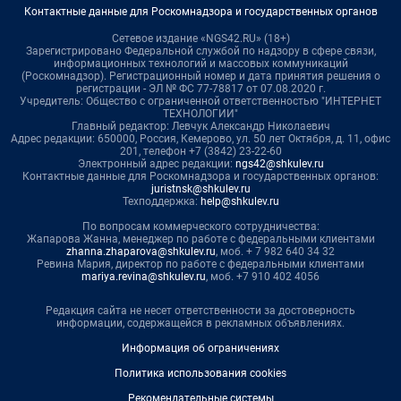
Контактные данные для Роскомнадзора и государственных органов
Сетевое издание «NGS42.RU» (18+)
Зарегистрировано Федеральной службой по надзору в сфере связи,
информационных технологий и массовых коммуникаций
(Роскомнадзор). Регистрационный номер и дата принятия решения о
регистрации - ЭЛ № ФС 77-78817 от 07.08.2020 г.
Учредитель: Общество с ограниченной ответственностью "ИНТЕРНЕТ
ТЕХНОЛОГИИ"
Главный редактор: Левчук Александр Николаевич
Адрес редакции: 650000, Россия, Кемерово, ул. 50 лет Октября, д. 11, офис
201, телефон +7 (3842) 23-22-60
Электронный адрес редакции:
ngs42@shkulev.ru
Контактные данные для Роскомнадзора и государственных органов:
juristnsk@shkulev.ru
Техподдержка:
help@shkulev.ru
По вопросам коммерческого сотрудничества:
Жапарова Жанна, менеджер по работе с федеральными клиентами
zhanna.zhaparova@shkulev.ru
, моб. + 7 982 640 34 32
Ревина Мария, директор по работе с федеральными клиентами
mariya.revina@shkulev.ru
, моб. +7 910 402 4056
Редакция сайта не несет ответственности за достоверность
информации, содержащейся в рекламных объявлениях.
Информация об ограничениях
Политика использования cookies
Рекомендательные системы