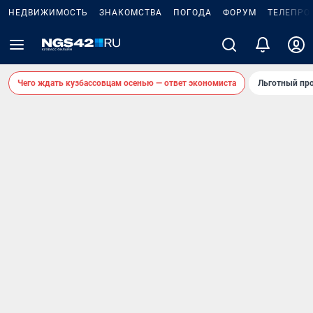
НЕДВИЖИМОСТЬ
ЗНАКОМСТВА
ПОГОДА
ФОРУМ
ТЕЛЕПРО
Чего ждать кузбассовцам осенью — ответ экономиста
Льготный про