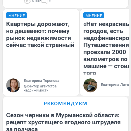
6 092
5
МНЕНИЕ
МНЕНИЕ
Квартиры дорожают,
«Нет некрасивы
но дешевеют: почему
городов, есть
рынок недвижимости
недофинансиро
сейчас такой странный
Путешественни
проехали 2000
километров по 
машине — стоил
того
Екатерина Торопова
Екатерина Литк
директор агентства
недвижимости
РЕКОМЕНДУЕМ
Сезон черники в Мурманской области:
рецепт хрустящего ягодного штруделя
за полчаса