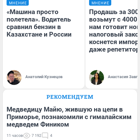
МНЕНИЕ
МНЕНИЕ
«Машина просто
Продашь за 3000
полетела». Водитель
возьмут с 4000.
сравнил бензин в
нам готовит но
Казахстане и России
налоговый зако
коснется импор
даже репетитор
Анатолий Кузнецов
Анастасия Завг
РЕКОМЕНДУЕМ
Медведицу Майю, жившую на цепи в
Приморье, познакомили с гималайским
медведем Фиником
11 часов
7 192
4