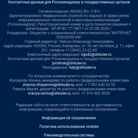
Контактные данные для Роскомнадзора и государственных органов
Сетевое издание «NGS42.RU» (18+)
Зарегистрировано Федеральной службой по надзору в сфере связи,
информационных технологий и массовых коммуникаций
(Роскомнадзор). Регистрационный номер и дата принятия решения о
регистрации - ЭЛ № ФС 77-78817 от 07.08.2020 г.
Учредитель: Общество с ограниченной ответственностью "ИНТЕРНЕТ
ТЕХНОЛОГИИ"
Главный редактор: Левчук Александр Николаевич
Адрес редакции: 650000, Россия, Кемерово, ул. 50 лет Октября, д. 11, офис
201, телефон +7 (3842) 23-22-60
Электронный адрес редакции:
ngs42@shkulev.ru
Контактные данные для Роскомнадзора и государственных органов:
juristnsk@shkulev.ru
Техподдержка:
help@shkulev.ru
По вопросам коммерческого сотрудничества:
Жапарова Жанна, менеджер по работе с федеральными клиентами
zhanna.zhaparova@shkulev.ru
, моб. + 7 982 640 34 32
Ревина Мария, директор по работе с федеральными клиентами
mariya.revina@shkulev.ru
, моб. +7 910 402 4056
Редакция сайта не несет ответственности за достоверность
информации, содержащейся в рекламных объявлениях.
Информация об ограничениях
Политика использования cookies
Рекомендательные системы