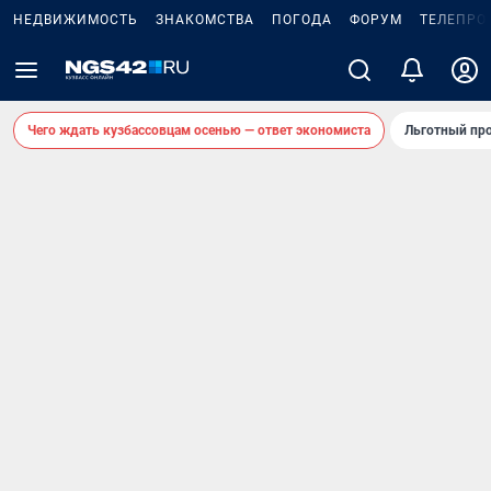
НЕДВИЖИМОСТЬ
ЗНАКОМСТВА
ПОГОДА
ФОРУМ
ТЕЛЕПРО
Чего ждать кузбассовцам осенью — ответ экономиста
Льготный про