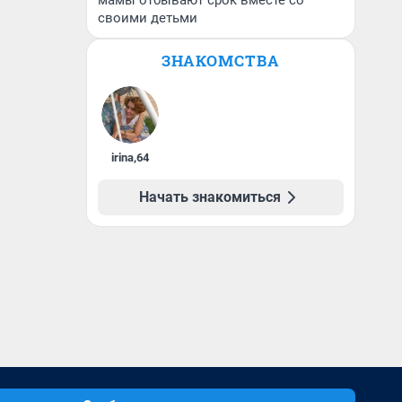
мамы отбывают срок вместе со
своими детьми
ЗНАКОМСТВА
irina
,
64
Начать знакомиться