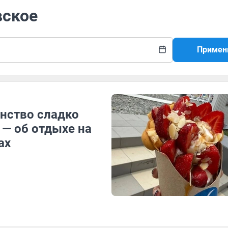
вское
Примен
инство сладко
 — об отдыхе на
ах