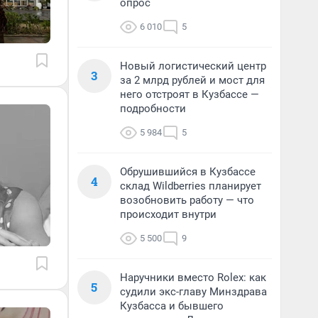
опрос
6 010
5
Новый логистический центр
3
за 2 млрд рублей и мост для
него отстроят в Кузбассе —
подробности
5 984
5
Обрушившийся в Кузбассе
4
склад Wildberries планирует
возобновить работу — что
происходит внутри
5 500
9
Наручники вместо Rolex: как
5
судили экс-главу Минздрава
Кузбасса и бывшего