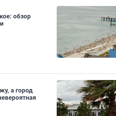
кое: обзор
чи
у, а город
невероятная