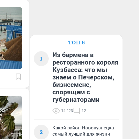
ТОП 5
Из бармена в
1
ресторанного короля
Кузбасса: что мы
знаем о Печерском,
бизнесмене,
спорящем с
губернаторами
14 223
12
Какой район Новокузнецка
2
самый лучший для жизни —