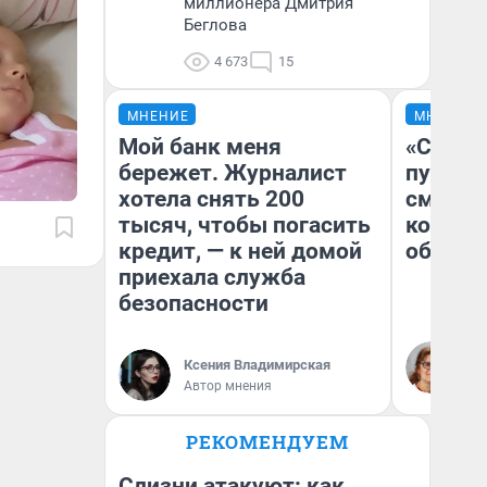
миллионера Дмитрия
Беглова
4 673
15
МНЕНИЕ
МНЕНИЕ
Мой банк меня
«Спутал
бережет. Журналист
пургу».
хотела снять 200
смерте
тысяч, чтобы погасить
которы
кредит, — к ней домой
обнару
приехала служба
безопасности
Ир
Гл
Ксения Владимирская
«Р
Автор мнения
Во
РЕКОМЕНДУЕМ
Слизни атакуют: как