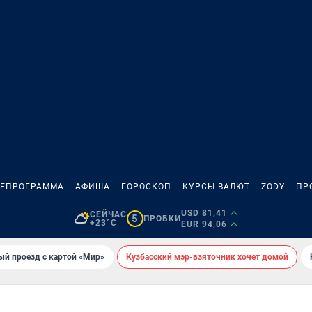
ЛЕПРОГРАММА
АФИША
ГОРОСКОП
КУРСЫ ВАЛЮТ
ZODY
ПР
USD 81,41
СЕЙЧАС
5
ПРОБКИ
+23°C
EUR 94,06
ый проезд с картой «Мир»
Кузбасский мэр-взяточник хочет домой