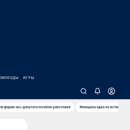
ОМОКОДЫ
ИГРЫ
На ферме экс-депутата погибли работники
Женщина едва не истекла кро