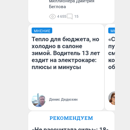
миллионера Дмитрия
Беглова
4 655
15
МНЕНИЕ
МНЕНИЕ
Тепло для бюджета, но
«Спутал
холодно в салоне
пургу».
зимой. Водитель 13 лет
смерте
ездит на электрокаре:
которы
плюсы и минусы
обнару
Ир
Гл
Денис Дедюхин
«Р
Во
РЕКОМЕНДУЕМ
«Не рассчитала силы»: 18-