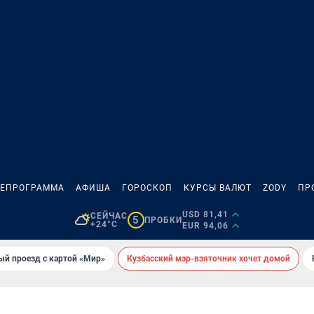
ЛЕПРОГРАММА
АФИША
ГОРОСКОП
КУРСЫ ВАЛЮТ
ZODY
ПР
USD 81,41
СЕЙЧАС
5
ПРОБКИ
+24°C
EUR 94,06
ый проезд с картой «Мир»
Кузбасский мэр-взяточник хочет домой