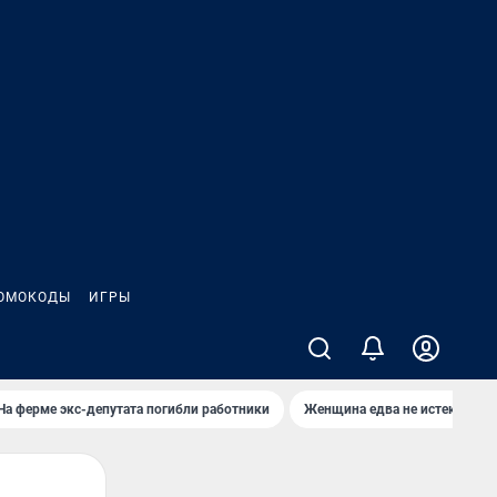
ОМОКОДЫ
ИГРЫ
На ферме экс-депутата погибли работники
Женщина едва не истекла кро