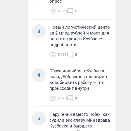
опрос
5 993
5
Новый логистический центр
3
за 2 млрд рублей и мост для
него отстроят в Кузбассе —
подробности
5 961
5
Обрушившийся в Кузбассе
4
склад Wildberries планирует
возобновить работу — что
происходит внутри
5 318
9
Наручники вместо Rolex: как
5
судили экс-главу Минздрава
Кузбасса и бывшего