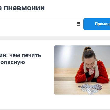
е пневмонии
Примен
и: чем лечить
 опасную