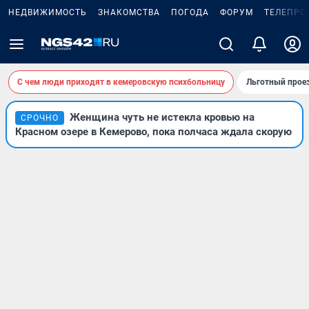
НЕДВИЖИМОСТЬ
ЗНАКОМСТВА
ПОГОДА
ФОРУМ
ТЕЛЕПРО
С чем люди приходят в кемеровскую психбольницу
Льготный проез
Женщина чуть не истекла кровью на
СРОЧНО
Красном озере в Кемерово, пока полчаса ждала скорую