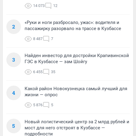
14 073
12
«Руки и ноги разбросало, ужас»: водителя и
2
пассажирку разорвало на трассе в Кузбассе
8 487
7
Найден инвестор для достройки Крапивинской
3
ГЭС в Кузбассе — зам Шойгу
6 455
35
Какой район Новокузнецка самый лучший для
4
жизни — опрос
5 876
5
Новый логистический центр за 2 млрд рублей и
5
мост для него отстроят в Кузбассе —
подробности