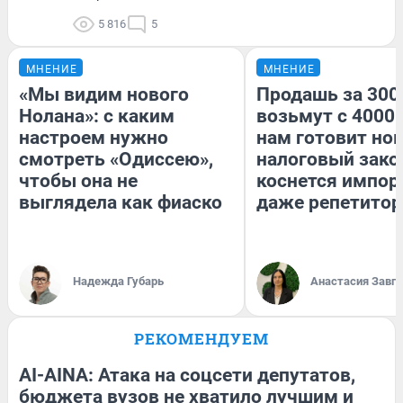
5 816
5
МНЕНИЕ
МНЕНИЕ
«Мы видим нового
Продашь за 3000
Нолана»: с каким
возьмут с 4000.
настроем нужно
нам готовит но
смотреть «Одиссею»,
налоговый зако
чтобы она не
коснется импор
выглядела как фиаско
даже репетитор
Надежда Губарь
Анастасия Завг
РЕКОМЕНДУЕМ
AI-AINA: Атака на соцсети депутатов,
бюджета вузов не хватило лучшим и