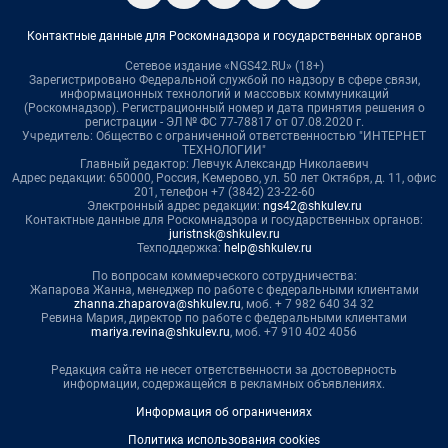
Контактные данные для Роскомнадзора и государственных органов
Сетевое издание «NGS42.RU» (18+)
Зарегистрировано Федеральной службой по надзору в сфере связи,
информационных технологий и массовых коммуникаций
(Роскомнадзор). Регистрационный номер и дата принятия решения о
регистрации - ЭЛ № ФС 77-78817 от 07.08.2020 г.
Учредитель: Общество с ограниченной ответственностью "ИНТЕРНЕТ
ТЕХНОЛОГИИ"
Главный редактор: Левчук Александр Николаевич
Адрес редакции: 650000, Россия, Кемерово, ул. 50 лет Октября, д. 11, офис
201, телефон +7 (3842) 23-22-60
Электронный адрес редакции:
ngs42@shkulev.ru
Контактные данные для Роскомнадзора и государственных органов:
juristnsk@shkulev.ru
Техподдержка:
help@shkulev.ru
По вопросам коммерческого сотрудничества:
Жапарова Жанна, менеджер по работе с федеральными клиентами
zhanna.zhaparova@shkulev.ru
, моб. + 7 982 640 34 32
Ревина Мария, директор по работе с федеральными клиентами
mariya.revina@shkulev.ru
, моб. +7 910 402 4056
Редакция сайта не несет ответственности за достоверность
информации, содержащейся в рекламных объявлениях.
Информация об ограничениях
Политика использования cookies