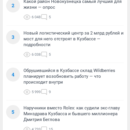
Какой район Новокузнецка самый лучший для
2
жизни — опрос
6 048
5
Новый логистический центр за 2 млрд рублей и
3
мост для него отстроят в Кузбассе —
подробности
6 038
5
Обрушившийся в Кузбассе склад Wildberries
4
планирует возобновить работу — что
происходит внутри
5 999
9
Наручники вместо Rolex: как судили экс-главу
5
Минздрава Кузбасса и бывшего миллионера
Дмитрия Беглова
4 733
15