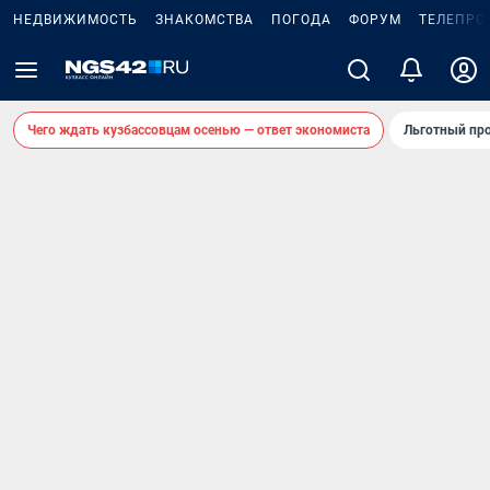
НЕДВИЖИМОСТЬ
ЗНАКОМСТВА
ПОГОДА
ФОРУМ
ТЕЛЕПРО
Чего ждать кузбассовцам осенью — ответ экономиста
Льготный про