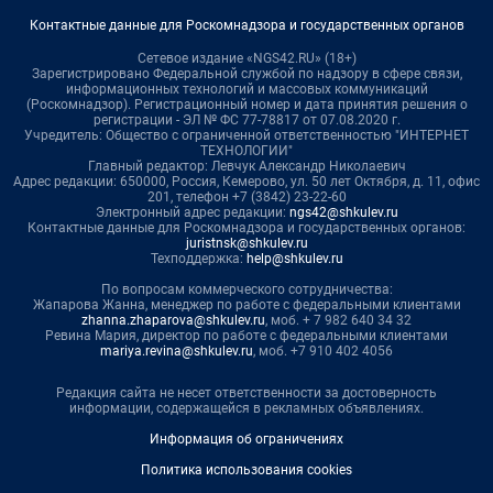
Контактные данные для Роскомнадзора и государственных органов
Сетевое издание «NGS42.RU» (18+)
Зарегистрировано Федеральной службой по надзору в сфере связи,
информационных технологий и массовых коммуникаций
(Роскомнадзор). Регистрационный номер и дата принятия решения о
регистрации - ЭЛ № ФС 77-78817 от 07.08.2020 г.
Учредитель: Общество с ограниченной ответственностью "ИНТЕРНЕТ
ТЕХНОЛОГИИ"
Главный редактор: Левчук Александр Николаевич
Адрес редакции: 650000, Россия, Кемерово, ул. 50 лет Октября, д. 11, офис
201, телефон +7 (3842) 23-22-60
Электронный адрес редакции:
ngs42@shkulev.ru
Контактные данные для Роскомнадзора и государственных органов:
juristnsk@shkulev.ru
Техподдержка:
help@shkulev.ru
По вопросам коммерческого сотрудничества:
Жапарова Жанна, менеджер по работе с федеральными клиентами
zhanna.zhaparova@shkulev.ru
, моб. + 7 982 640 34 32
Ревина Мария, директор по работе с федеральными клиентами
mariya.revina@shkulev.ru
, моб. +7 910 402 4056
Редакция сайта не несет ответственности за достоверность
информации, содержащейся в рекламных объявлениях.
Информация об ограничениях
Политика использования cookies