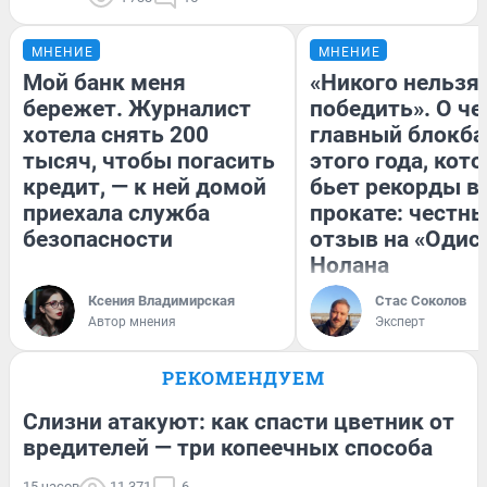
МНЕНИЕ
МНЕНИЕ
Мой банк меня
«Никого нельзя
бережет. Журналист
победить». О ч
хотела снять 200
главный блокба
тысяч, чтобы погасить
этого года, кот
кредит, — к ней домой
бьет рекорды в
приехала служба
прокате: честн
безопасности
отзыв на «Одис
Нолана
Ксения Владимирская
Стас Соколов
Автор мнения
Эксперт
РЕКОМЕНДУЕМ
Слизни атакуют: как спасти цветник от
вредителей — три копеечных способа
15 часов
11 371
6