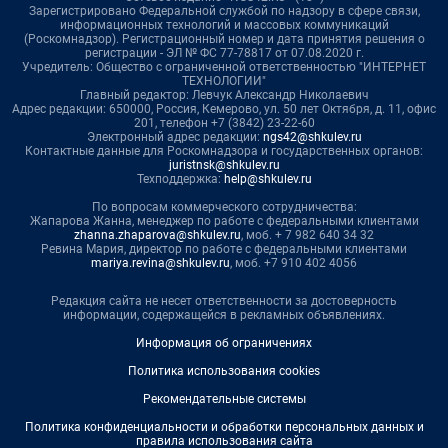
Зарегистрировано Федеральной службой по надзору в сфере связи,
информационных технологий и массовых коммуникаций
(Роскомнадзор). Регистрационный номер и дата принятия решения о
регистрации - ЭЛ № ФС 77-78817 от 07.08.2020 г.
Учредитель: Общество с ограниченной ответственностью "ИНТЕРНЕТ
ТЕХНОЛОГИИ"
Главный редактор: Левчук Александр Николаевич
Адрес редакции: 650000, Россия, Кемерово, ул. 50 лет Октября, д. 11, офис
201, телефон +7 (3842) 23-22-60
Электронный адрес редакции:
ngs42@shkulev.ru
Контактные данные для Роскомнадзора и государственных органов:
juristnsk@shkulev.ru
Техподдержка:
help@shkulev.ru
По вопросам коммерческого сотрудничества:
Жапарова Жанна, менеджер по работе с федеральными клиентами
zhanna.zhaparova@shkulev.ru
, моб. + 7 982 640 34 32
Ревина Мария, директор по работе с федеральными клиентами
mariya.revina@shkulev.ru
, моб. +7 910 402 4056
Редакция сайта не несет ответственности за достоверность
информации, содержащейся в рекламных объявлениях.
Информация об ограничениях
Политика использования cookies
Рекомендательные системы
Политика конфиденциальности и обработки персональных данных и
правила использования сайта