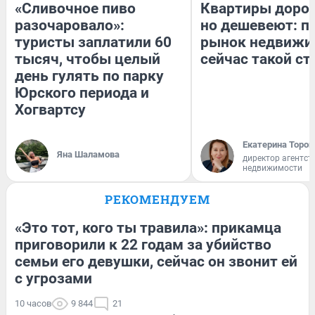
«Сливочное пиво
Квартиры доро
разочаровало»:
но дешевеют: п
туристы заплатили 60
рынок недвижи
тысяч, чтобы целый
сейчас такой с
день гулять по парку
Юрского периода и
Хогвартсу
Екатерина Тороп
Яна Шаламова
директор агентст
недвижимости
РЕКОМЕНДУЕМ
«Это тот, кого ты травила»: прикамца
приговорили к 22 годам за убийство
семьи его девушки, сейчас он звонит ей
с угрозами
10 часов
9 844
21