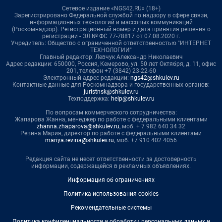
Сетевое издание «NGS42.RU» (18+)
Зарегистрировано Федеральной службой по надзору в сфере связи,
информационных технологий и массовых коммуникаций
(Роскомнадзор). Регистрационный номер и дата принятия решения о
регистрации - ЭЛ № ФС 77-78817 от 07.08.2020 г.
Учредитель: Общество с ограниченной ответственностью "ИНТЕРНЕТ
ТЕХНОЛОГИИ"
Главный редактор: Левчук Александр Николаевич
Адрес редакции: 650000, Россия, Кемерово, ул. 50 лет Октября, д. 11, офис
201, телефон +7 (3842) 23-22-60
Электронный адрес редакции:
ngs42@shkulev.ru
Контактные данные для Роскомнадзора и государственных органов:
juristnsk@shkulev.ru
Техподдержка:
help@shkulev.ru
По вопросам коммерческого сотрудничества:
Жапарова Жанна, менеджер по работе с федеральными клиентами
zhanna.zhaparova@shkulev.ru
, моб. + 7 982 640 34 32
Ревина Мария, директор по работе с федеральными клиентами
mariya.revina@shkulev.ru
, моб. +7 910 402 4056
Редакция сайта не несет ответственности за достоверность
информации, содержащейся в рекламных объявлениях.
Информация об ограничениях
Политика использования cookies
Рекомендательные системы
Политика конфиденциальности и обработки персональных данных и