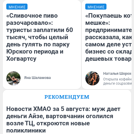
МНЕНИЕ
МНЕНИЕ
«Сливочное пиво
«Покупаешь кот
разочаровало»:
мешке»:
туристы заплатили 60
предпринимате
тысяч, чтобы целый
рассказала, как
день гулять по парку
самом деле уст
Юрского периода и
бизнес со скла
Хогвартсу
дешевых товар
Наталья Шорохо
Яна Шаламова
Открыла кофейну
деньги соцразви
РЕКОМЕНДУЕМ
Новости ХМАО за 5 августа: муж дает
деньги Айзе, вартовчанин оголился
возле ТЦ, откроются новые
поликлиники