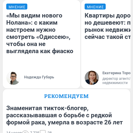
МНЕНИЕ
МНЕНИЕ
«Мы видим нового
Квартиры доро
Нолана»: с каким
но дешевеют: п
настроем нужно
рынок недвижи
смотреть «Одиссею»,
сейчас такой с
чтобы она не
выглядела как фиаско
Екатерина Тороп
Надежда Губарь
директор агентст
недвижимости
РЕКОМЕНДУЕМ
Знаменитая тикток-блогер,
рассказывавшая о борьбе с редкой
формой рака, умерла в возрасте 26 лет
14 часов
7 725
28