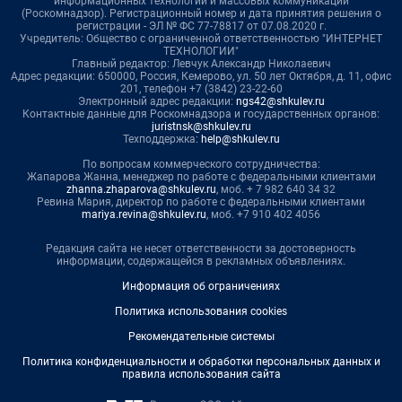
информационных технологий и массовых коммуникаций
(Роскомнадзор). Регистрационный номер и дата принятия решения о
регистрации - ЭЛ № ФС 77-78817 от 07.08.2020 г.
Учредитель: Общество с ограниченной ответственностью "ИНТЕРНЕТ
ТЕХНОЛОГИИ"
Главный редактор: Левчук Александр Николаевич
Адрес редакции: 650000, Россия, Кемерово, ул. 50 лет Октября, д. 11, офис
201, телефон +7 (3842) 23-22-60
Электронный адрес редакции:
ngs42@shkulev.ru
Контактные данные для Роскомнадзора и государственных органов:
juristnsk@shkulev.ru
Техподдержка:
help@shkulev.ru
По вопросам коммерческого сотрудничества:
Жапарова Жанна, менеджер по работе с федеральными клиентами
zhanna.zhaparova@shkulev.ru
, моб. + 7 982 640 34 32
Ревина Мария, директор по работе с федеральными клиентами
mariya.revina@shkulev.ru
, моб. +7 910 402 4056
Редакция сайта не несет ответственности за достоверность
информации, содержащейся в рекламных объявлениях.
Информация об ограничениях
Политика использования cookies
Рекомендательные системы
Политика конфиденциальности и обработки персональных данных и
правила использования сайта