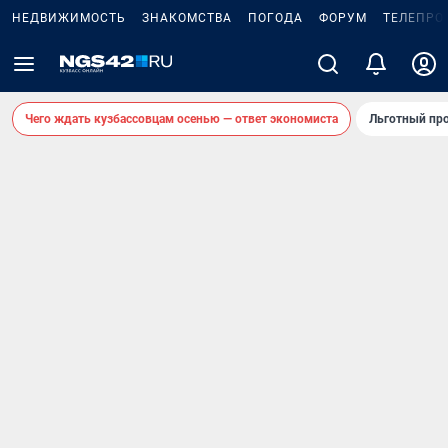
НЕДВИЖИМОСТЬ
ЗНАКОМСТВА
ПОГОДА
ФОРУМ
ТЕЛЕПРО
Чего ждать кузбассовцам осенью — ответ экономиста
Льготный про