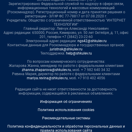
Зарегистрировано Федеральной службой по надзору в сфере связи,
информационных технологий и массовых коммуникаций
(Роскомнадзор). Регистрационный номер и дата принятия решения о
регистрации - ЭЛ № ФС 77-78817 от 07.08.2020 г.
Учредитель: Общество с ограниченной ответственностью "ИНТЕРНЕТ
ТЕХНОЛОГИИ"
Главный редактор: Левчук Александр Николаевич
Адрес редакции: 650000, Россия, Кемерово, ул. 50 лет Октября, д. 11, офис
201, телефон +7 (3842) 23-22-60
Электронный адрес редакции:
ngs42@shkulev.ru
Контактные данные для Роскомнадзора и государственных органов:
juristnsk@shkulev.ru
Техподдержка:
help@shkulev.ru
По вопросам коммерческого сотрудничества:
Жапарова Жанна, менеджер по работе с федеральными клиентами
zhanna.zhaparova@shkulev.ru
, моб. + 7 982 640 34 32
Ревина Мария, директор по работе с федеральными клиентами
mariya.revina@shkulev.ru
, моб. +7 910 402 4056
Редакция сайта не несет ответственности за достоверность
информации, содержащейся в рекламных объявлениях.
Информация об ограничениях
Политика использования cookies
Рекомендательные системы
Политика конфиденциальности и обработки персональных данных и
правила использования сайта