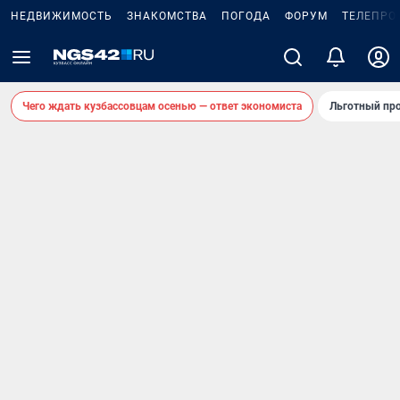
НЕДВИЖИМОСТЬ
ЗНАКОМСТВА
ПОГОДА
ФОРУМ
ТЕЛЕПРО
Чего ждать кузбассовцам осенью — ответ экономиста
Льготный про