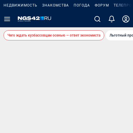
НЕДВИЖИМОСТЬ
ЗНАКОМСТВА
ПОГОДА
ФОРУМ
ТЕЛЕПРО
Чего ждать кузбассовцам осенью — ответ экономиста
Льготный про