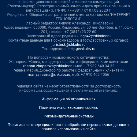
информационных технологий и массовых коммуникаций
(Роскомнадзор). Регистрационный номер и дата принятия решения о
регистрации - ЭЛ № ФС 77-78817 от 07.08.2020 г.
Учредитель: Общество с ограниченной ответственностью "ИНТЕРНЕТ
ТЕХНОЛОГИИ"
Главный редактор: Левчук Александр Николаевич
Адрес редакции: 650000, Россия, Кемерово, ул. 50 лет Октября, д. 11, офис
201, телефон +7 (3842) 23-22-60
Электронный адрес редакции:
ngs42@shkulev.ru
Контактные данные для Роскомнадзора и государственных органов:
juristnsk@shkulev.ru
Техподдержка:
help@shkulev.ru
По вопросам коммерческого сотрудничества:
Жапарова Жанна, менеджер по работе с федеральными клиентами
zhanna.zhaparova@shkulev.ru
, моб. + 7 982 640 34 32
Ревина Мария, директор по работе с федеральными клиентами
mariya.revina@shkulev.ru
, моб. +7 910 402 4056
Редакция сайта не несет ответственности за достоверность
информации, содержащейся в рекламных объявлениях.
Информация об ограничениях
Политика использования cookies
Рекомендательные системы
Политика конфиденциальности и обработки персональных данных и
правила использования сайта