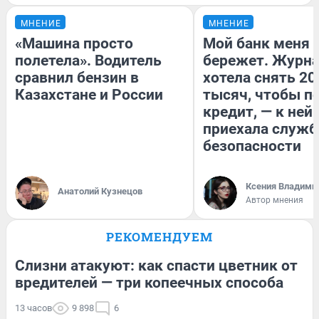
МНЕНИЕ
МНЕНИЕ
«Машина просто
Мой банк меня
полетела». Водитель
бережет. Журн
сравнил бензин в
хотела снять 20
Казахстане и России
тысяч, чтобы п
кредит, — к ней
приехала служб
безопасности
Ксения Владими
Анатолий Кузнецов
Автор мнения
РЕКОМЕНДУЕМ
Слизни атакуют: как спасти цветник от
вредителей — три копеечных способа
13 часов
9 898
6