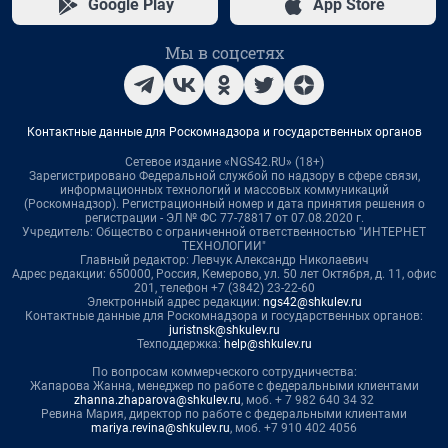
Google Play
App Store
Мы в соцсетях
Контактные данные для Роскомнадзора и государственных органов
Сетевое издание «NGS42.RU» (18+)
Зарегистрировано Федеральной службой по надзору в сфере связи,
информационных технологий и массовых коммуникаций
(Роскомнадзор). Регистрационный номер и дата принятия решения о
регистрации - ЭЛ № ФС 77-78817 от 07.08.2020 г.
Учредитель: Общество с ограниченной ответственностью "ИНТЕРНЕТ
ТЕХНОЛОГИИ"
Главный редактор: Левчук Александр Николаевич
Адрес редакции: 650000, Россия, Кемерово, ул. 50 лет Октября, д. 11, офис
201, телефон +7 (3842) 23-22-60
Электронный адрес редакции:
ngs42@shkulev.ru
Контактные данные для Роскомнадзора и государственных органов:
juristnsk@shkulev.ru
Техподдержка:
help@shkulev.ru
По вопросам коммерческого сотрудничества:
Жапарова Жанна, менеджер по работе с федеральными клиентами
zhanna.zhaparova@shkulev.ru
, моб. + 7 982 640 34 32
Ревина Мария, директор по работе с федеральными клиентами
mariya.revina@shkulev.ru
, моб. +7 910 402 4056