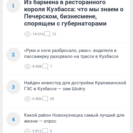
Из бармена в ресторанного
1
короля Кузбасса: что мы знаем о
Печерском, бизнесмене,
спорящем с губернаторами
14 014
12
«Руки и ноги разбросало, ужас»: водителя и
2
пассажирку разорвало на трассе в Кузбассе
8 408
7
Найден инвестор для достройки Крапивинской
3
ГЭС в Кузбассе — зам Шойгу
6 406
35
Какой район Новокузнецка самый лучший для
4
жизни — опрос
5 812
5