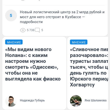
Новый логистический центр за 2 млрд рублей и
5
мост для него отстроят в Кузбассе —
подробности
5 738
5
МНЕНИЕ
МНЕНИЕ
«Мы видим нового
«Сливочное пив
Нолана»: с каким
разочаровало»:
настроем нужно
туристы заплат
смотреть «Одиссею»,
тысяч, чтобы ц
чтобы она не
день гулять по 
выглядела как фиаско
Юрского период
Хогвартсу
Надежда Губарь
Яна Шаламова