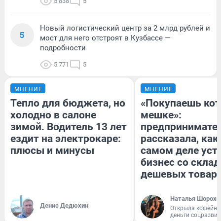
5 838
5
Новый логистический центр за 2 млрд рублей и
5
мост для него отстроят в Кузбассе —
подробности
5 771
5
МНЕНИЕ
МНЕНИЕ
Тепло для бюджета, но
«Покупаешь кот
холодно в салоне
мешке»:
зимой. Водитель 13 лет
предпринимате
ездит на электрокаре:
рассказала, как
плюсы и минусы
самом деле уст
бизнес со скла
дешевых товар
Наталья Шорохо
Денис Дедюхин
Открыла кофейну
деньги соцразви