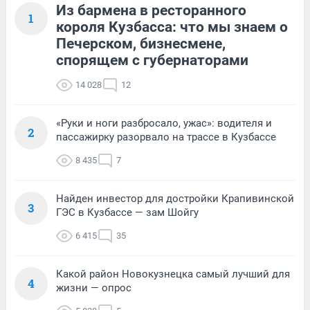
Из бармена в ресторанного
1
короля Кузбасса: что мы знаем о
Печерском, бизнесмене,
спорящем с губернаторами
14 028
12
«Руки и ноги разбросало, ужас»: водителя и
2
пассажирку разорвало на трассе в Кузбассе
8 435
7
Найден инвестор для достройки Крапивинской
3
ГЭС в Кузбассе — зам Шойгу
6 415
35
Какой район Новокузнецка самый лучший для
4
жизни — опрос