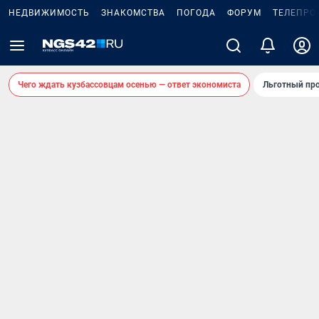
НЕДВИЖИМОСТЬ
ЗНАКОМСТВА
ПОГОДА
ФОРУМ
ТЕЛЕПРО
Чего ждать кузбассовцам осенью — ответ экономиста
Льготный про