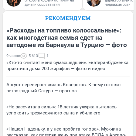
Открыла кофейную точку на
директор агентст
деньги соцразвития
недвижимости
РЕКОМЕНДУЕМ
«Расходы на топливо колоссальные»:
как многодетная семья едет на
автодоме из Барнаула в Турцию — фото
9 часов
5 613
1
«Кто-то считает меня сумасшедшей». Екатеринбурженка
приютила дома 200 жирафов — фото и видео
Август перевернет жизнь Козерогов. К чему готовит
ретроградный Сатурн — прогноз
«Не рассчитала силы»: 18-летняя ужурка пыталась
успокоить трехмесячного сына и убила его
«Нашел Наденьку, а у нее пробита голова». Мужчина
рассказал, как потерял жену при атаке БПЛА в Архипо-