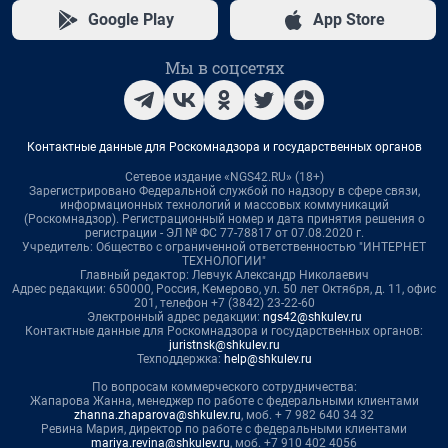
Google Play
App Store
Мы в соцсетях
Контактные данные для Роскомнадзора и государственных органов
Сетевое издание «NGS42.RU» (18+)
Зарегистрировано Федеральной службой по надзору в сфере связи,
информационных технологий и массовых коммуникаций
(Роскомнадзор). Регистрационный номер и дата принятия решения о
регистрации - ЭЛ № ФС 77-78817 от 07.08.2020 г.
Учредитель: Общество с ограниченной ответственностью "ИНТЕРНЕТ
ТЕХНОЛОГИИ"
Главный редактор: Левчук Александр Николаевич
Адрес редакции: 650000, Россия, Кемерово, ул. 50 лет Октября, д. 11, офис
201, телефон +7 (3842) 23-22-60
Электронный адрес редакции:
ngs42@shkulev.ru
Контактные данные для Роскомнадзора и государственных органов:
juristnsk@shkulev.ru
Техподдержка:
help@shkulev.ru
По вопросам коммерческого сотрудничества:
Жапарова Жанна, менеджер по работе с федеральными клиентами
zhanna.zhaparova@shkulev.ru
, моб. + 7 982 640 34 32
Ревина Мария, директор по работе с федеральными клиентами
mariya.revina@shkulev.ru
, моб. +7 910 402 4056