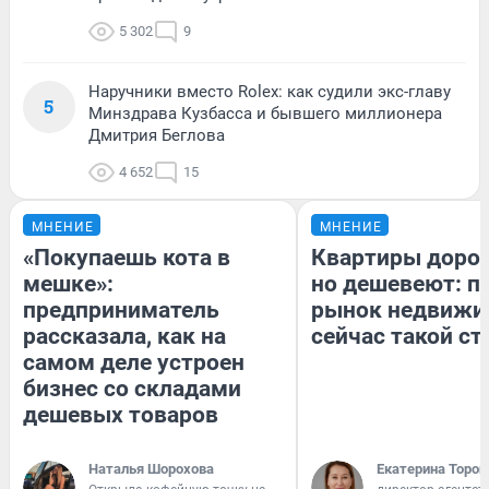
5 302
9
Наручники вместо Rolex: как судили экс-главу
5
Минздрава Кузбасса и бывшего миллионера
Дмитрия Беглова
4 652
15
МНЕНИЕ
МНЕНИЕ
«Покупаешь кота в
Квартиры доро
мешке»:
но дешевеют: п
предприниматель
рынок недвижи
рассказала, как на
сейчас такой с
самом деле устроен
бизнес со складами
дешевых товаров
Наталья Шорохова
Екатерина Тороп