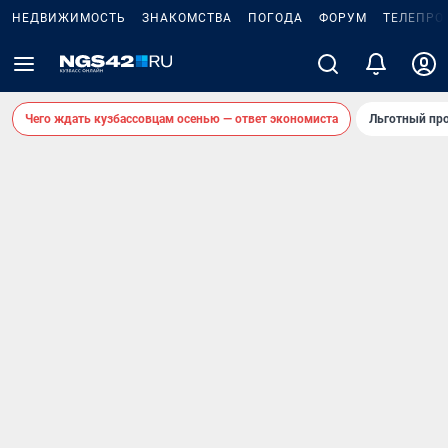
НЕДВИЖИМОСТЬ
ЗНАКОМСТВА
ПОГОДА
ФОРУМ
ТЕЛЕПРО
Чего ждать кузбассовцам осенью — ответ экономиста
Льготный про