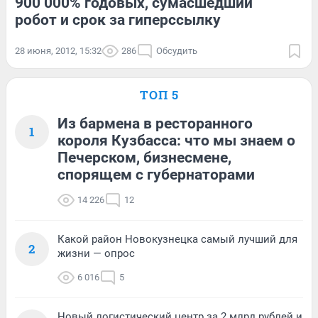
900 000% годовых, сумасшедший
робот и срок за гиперссылку
28 июня, 2012, 15:32
286
Обсудить
ТОП 5
Из бармена в ресторанного
1
короля Кузбасса: что мы знаем о
Печерском, бизнесмене,
спорящем с губернаторами
14 226
12
Какой район Новокузнецка самый лучший для
2
жизни — опрос
6 016
5
Новый логистический центр за 2 млрд рублей и