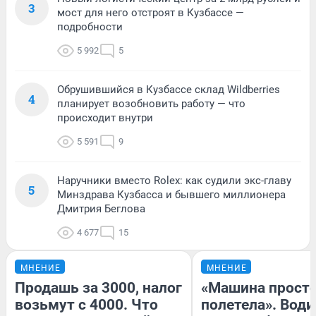
3
мост для него отстроят в Кузбассе —
подробности
5 992
5
Обрушившийся в Кузбассе склад Wildberries
4
планирует возобновить работу — что
происходит внутри
5 591
9
Наручники вместо Rolex: как судили экс-главу
5
Минздрава Кузбасса и бывшего миллионера
Дмитрия Беглова
4 677
15
МНЕНИЕ
МНЕНИЕ
Продашь за 3000, налог
«Машина прост
возьмут с 4000. Что
полетела». Води