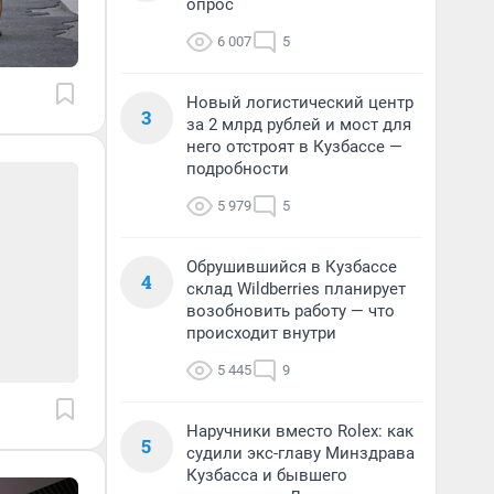
опрос
6 007
5
Новый логистический центр
3
за 2 млрд рублей и мост для
него отстроят в Кузбассе —
подробности
5 979
5
Обрушившийся в Кузбассе
4
склад Wildberries планирует
возобновить работу — что
происходит внутри
5 445
9
Наручники вместо Rolex: как
5
судили экс-главу Минздрава
Кузбасса и бывшего