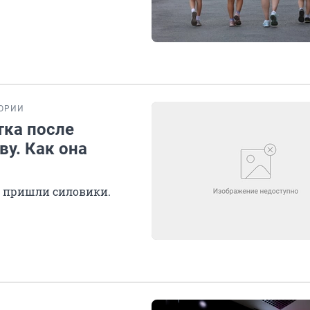
ОРИИ
тка после
ву. Как она
ю пришли силовики.