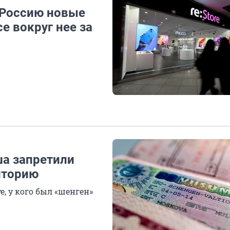
 Россию новые
се вокруг нее за
ша запретили
иторию
е, у кого был «шенген»