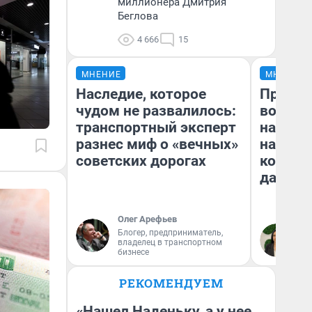
миллионера Дмитрия
Беглова
4 666
15
МНЕНИЕ
МНЕНИЕ
Наследие, которое
Продаш
чудом не развалилось:
возьмут
транспортный эксперт
нам го
разнес миф о «вечных»
налого
советских дорогах
коснет
даже р
Олег Арефьев
Блогер, предприниматель,
Ан
владелец в транспортном
бизнесе
РЕКОМЕНДУЕМ
«Нашел Наденьку, а у нее