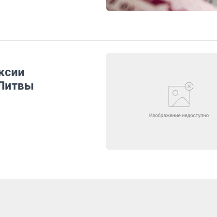
ксии
 Литвы