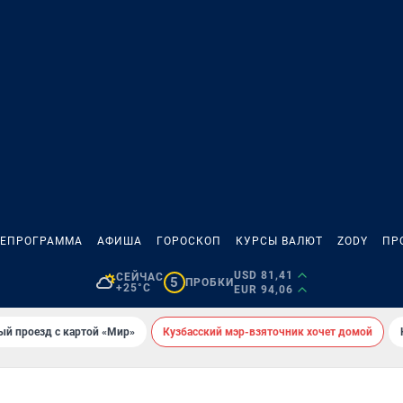
ЛЕПРОГРАММА
АФИША
ГОРОСКОП
КУРСЫ ВАЛЮТ
ZODY
ПР
USD 81,41
СЕЙЧАС
5
ПРОБКИ
+25°C
EUR 94,06
ый проезд с картой «Мир»
Кузбасский мэр-взяточник хочет домой