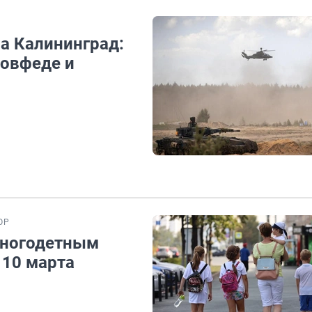
а Калининград:
Совфеде и
ОР
многодетным
 10 марта