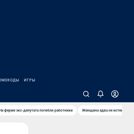
ОМОКОДЫ
ИГРЫ
На ферме экс-депутата погибли работники
Женщина едва не истекла кро