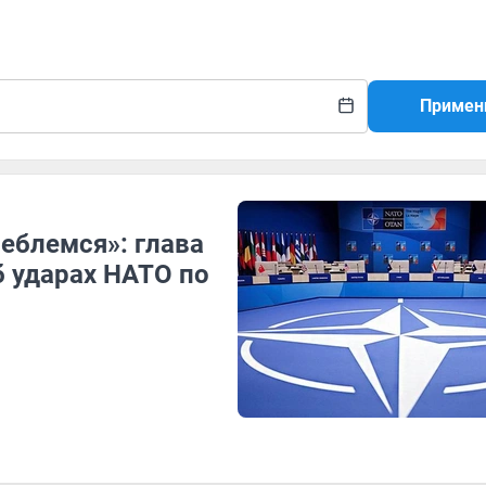
Примен
леблемся»: глава
 ударах НАТО по