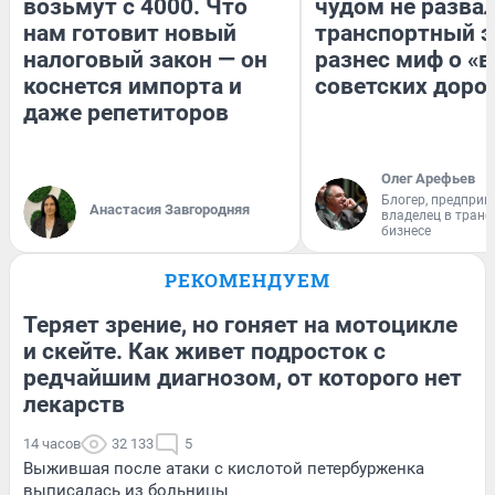
возьмут с 4000. Что
чудом не разва
нам готовит новый
транспортный э
налоговый закон — он
разнес миф о «
коснется импорта и
советских доро
даже репетиторов
Олег Арефьев
Блогер, предприн
Анастасия Завгородняя
владелец в тран
бизнесе
РЕКОМЕНДУЕМ
Теряет зрение, но гоняет на мотоцикле
и скейте. Как живет подросток с
редчайшим диагнозом, от которого нет
лекарств
14 часов
32 133
5
Выжившая после атаки с кислотой петербурженка
выписалась из больницы