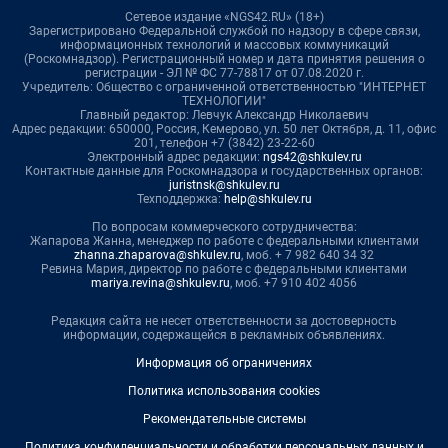
Сетевое издание «NGS42.RU» (18+)
Зарегистрировано Федеральной службой по надзору в сфере связи,
информационных технологий и массовых коммуникаций
(Роскомнадзор). Регистрационный номер и дата принятия решения о
регистрации - ЭЛ № ФС 77-78817 от 07.08.2020 г.
Учредитель: Общество с ограниченной ответственностью "ИНТЕРНЕТ
ТЕХНОЛОГИИ"
Главный редактор: Левчук Александр Николаевич
Адрес редакции: 650000, Россия, Кемерово, ул. 50 лет Октября, д. 11, офис
201, телефон +7 (3842) 23-22-60
Электронный адрес редакции:
ngs42@shkulev.ru
Контактные данные для Роскомнадзора и государственных органов:
juristnsk@shkulev.ru
Техподдержка:
help@shkulev.ru
По вопросам коммерческого сотрудничества:
Жапарова Жанна, менеджер по работе с федеральными клиентами
zhanna.zhaparova@shkulev.ru
, моб. + 7 982 640 34 32
Ревина Мария, директор по работе с федеральными клиентами
mariya.revina@shkulev.ru
, моб. +7 910 402 4056
Редакция сайта не несет ответственности за достоверность
информации, содержащейся в рекламных объявлениях.
Информация об ограничениях
Политика использования cookies
Рекомендательные системы
Политика конфиденциальности и обработки персональных данных и