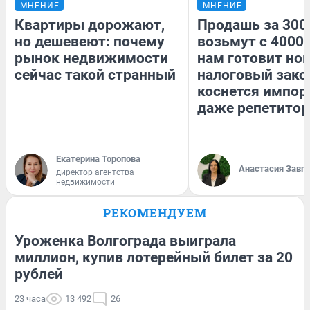
МНЕНИЕ
МНЕНИЕ
Квартиры дорожают,
Продашь за 3000
но дешевеют: почему
возьмут с 4000.
рынок недвижимости
нам готовит но
сейчас такой странный
налоговый зако
коснется импор
даже репетитор
Екатерина Торопова
Анастасия Завг
директор агентства
недвижимости
РЕКОМЕНДУЕМ
Уроженка Волгограда выиграла
миллион, купив лотерейный билет за 20
рублей
23 часа
13 492
26