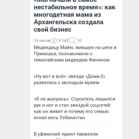
нестабильное время»: как
многодетная мама из
Архангельска создала
свой бизнес
14 часов
9 143
10
Медведицу Майю, жившую на цепи в
Приморье, познакомили с
гималайским медведем Фиником
«Ну вот и всё»: звезда «Дома-2»
развелась с молодым мужем
«Я не жалуюсь». Строитель лишился
рук и ног и стал звездой соцсетей:
как он живет и почему его семью
искал весь Узбекистан
В уфимский приют привезли