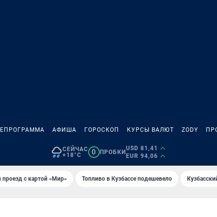
ЛЕПРОГРАММА
АФИША
ГОРОСКОП
КУРСЫ ВАЛЮТ
ZODY
ПР
USD 81,41
СЕЙЧАС
0
ПРОБКИ
+18°C
EUR 94,06
 проезд с картой «Мир»
Топливо в Кузбассе подешевело
Кузбасски