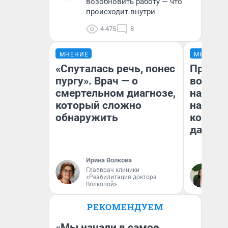
возобновить работу — что
происходит внутри
4 475
8
МНЕНИЕ
МНЕНИЕ
«Спуталась речь, понес
Продаш
пургу». Врач — о
возьмут
смертельном диагнозе,
нам го
который сложно
налого
обнаружить
коснет
даже р
Ирина Волкова
Главврач клиники
Ан
«Реабилитация доктора
Волковой»
РЕКОМЕНДУЕМ
«Мы начали в самое