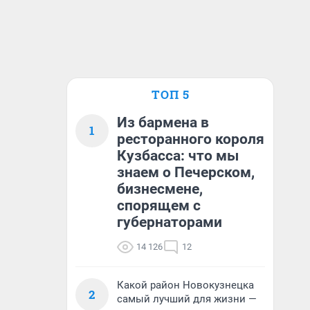
ТОП 5
Из бармена в
1
ресторанного короля
Кузбасса: что мы
знаем о Печерском,
бизнесмене,
спорящем с
губернаторами
14 126
12
Какой район Новокузнецка
2
самый лучший для жизни —