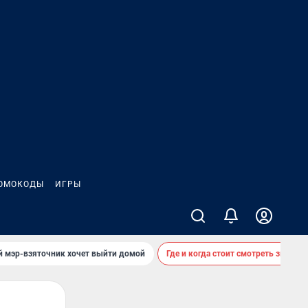
ОМОКОДЫ
ИГРЫ
й мэр-взяточник хочет выйти домой
Где и когда стоит смотреть звездоп