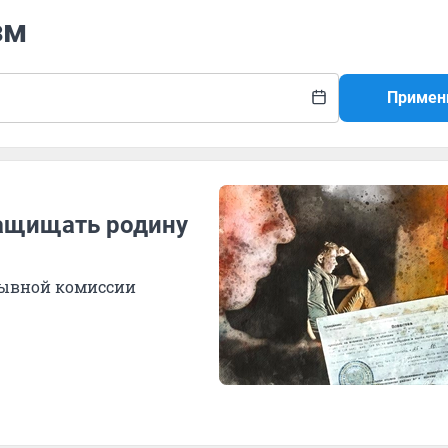
зм
Примен
защищать родину
зывной комиссии