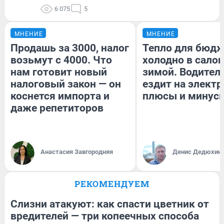
6 075
5
МНЕНИЕ
МНЕНИЕ
Продашь за 3000, налог
Тепло для бюдж
возьмут с 4000. Что
холодно в сало
нам готовит новый
зимой. Водитель
налоговый закон — он
ездит на электр
коснется импорта и
плюсы и минус
даже репетиторов
Анастасия Завгородняя
Денис Дедюхин
РЕКОМЕНДУЕМ
Слизни атакуют: как спасти цветник от
вредителей — три копеечных способа