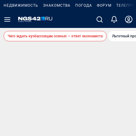
НЕДВИЖИМОСТЬ
ЗНАКОМСТВА
ПОГОДА
ФОРУМ
ТЕЛЕПРО
Чего ждать кузбассовцам осенью — ответ экономиста
Льготный про