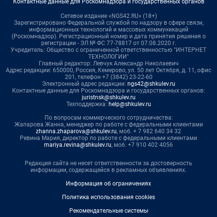
Контактные данные для Роскомнадзора и государственных органов
Сетевое издание «NGS42.RU» (18+)
Зарегистрировано Федеральной службой по надзору в сфере связи,
информационных технологий и массовых коммуникаций
(Роскомнадзор). Регистрационный номер и дата принятия решения о
регистрации - ЭЛ № ФС 77-78817 от 07.08.2020 г.
Учредитель: Общество с ограниченной ответственностью "ИНТЕРНЕТ
ТЕХНОЛОГИИ"
Главный редактор: Левчук Александр Николаевич
Адрес редакции: 650000, Россия, Кемерово, ул. 50 лет Октября, д. 11, офис
201, телефон +7 (3842) 23-22-60
Электронный адрес редакции:
ngs42@shkulev.ru
Контактные данные для Роскомнадзора и государственных органов:
juristnsk@shkulev.ru
Техподдержка:
help@shkulev.ru
По вопросам коммерческого сотрудничества:
Жапарова Жанна, менеджер по работе с федеральными клиентами
zhanna.zhaparova@shkulev.ru
, моб. + 7 982 640 34 32
Ревина Мария, директор по работе с федеральными клиентами
mariya.revina@shkulev.ru
, моб. +7 910 402 4056
Редакция сайта не несет ответственности за достоверность
информации, содержащейся в рекламных объявлениях.
Информация об ограничениях
Политика использования cookies
Рекомендательные системы