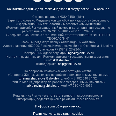
Контактные данные для Роскомнадзора и государственных органов
Сетевое издание «NGS42.RU» (18+)
Зарегистрировано Федеральной службой по надзору в сфере связи,
информационных технологий и массовых коммуникаций
(Роскомнадзор). Регистрационный номер и дата принятия решения о
регистрации - ЭЛ № ФС 77-78817 от 07.08.2020 г.
Учредитель: Общество с ограниченной ответственностью "ИНТЕРНЕТ
ТЕХНОЛОГИИ"
Главный редактор: Левчук Александр Николаевич
Адрес редакции: 650000, Россия, Кемерово, ул. 50 лет Октября, д. 11, офис
201, телефон +7 (3842) 23-22-60
Электронный адрес редакции:
ngs42@shkulev.ru
Контактные данные для Роскомнадзора и государственных органов:
juristnsk@shkulev.ru
Техподдержка:
help@shkulev.ru
По вопросам коммерческого сотрудничества:
Жапарова Жанна, менеджер по работе с федеральными клиентами
zhanna.zhaparova@shkulev.ru
, моб. + 7 982 640 34 32
Ревина Мария, директор по работе с федеральными клиентами
mariya.revina@shkulev.ru
, моб. +7 910 402 4056
Редакция сайта не несет ответственности за достоверность
информации, содержащейся в рекламных объявлениях.
Информация об ограничениях
Политика использования cookies