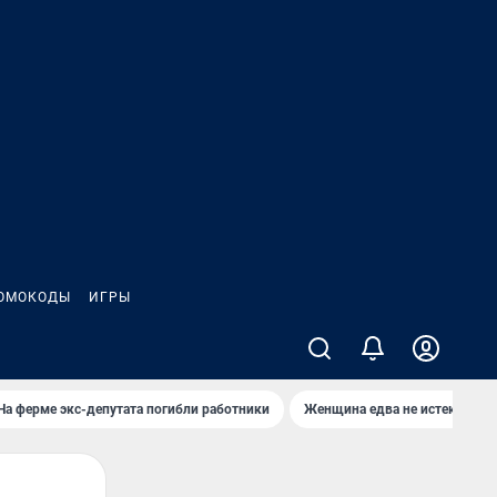
ОМОКОДЫ
ИГРЫ
На ферме экс-депутата погибли работники
Женщина едва не истекла кро