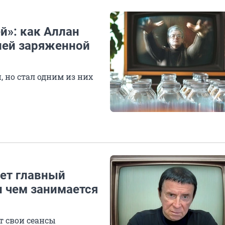
й»: как Аллан
лей заряженной
, но стал одним из них
еет главный
 чем занимается
т свои сеансы