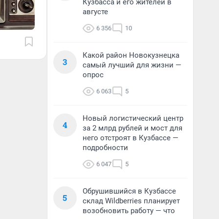
Кузбасса и его жителей в
августе
6 356
10
Какой район Новокузнецка
3
самый лучший для жизни —
опрос
6 063
5
Новый логистический центр
4
за 2 млрд рублей и мост для
него отстроят в Кузбассе —
подробности
6 047
5
Обрушившийся в Кузбассе
5
склад Wildberries планирует
возобновить работу — что