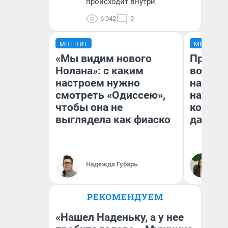
происходит внутри
6 042
9
МНЕНИЕ
МНЕНИЕ
«Мы видим нового
Продаш
Нолана»: с каким
возьмут
настроем нужно
нам го
смотреть «Одиссею»,
налого
чтобы она не
коснет
выглядела как фиаско
даже р
Надежда Губарь
Ан
РЕКОМЕНДУЕМ
«Нашел Наденьку, а у нее