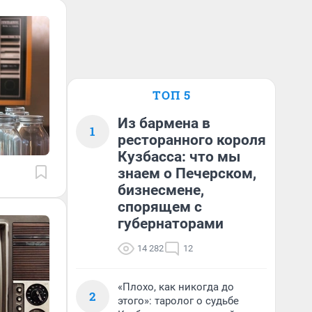
ТОП 5
Из бармена в
1
ресторанного короля
Кузбасса: что мы
знаем о Печерском,
бизнесмене,
спорящем с
губернаторами
14 282
12
«Плохо, как никогда до
2
этого»: таролог о судьбе