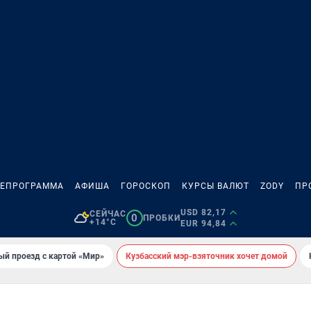
ЛЕПРОГРАММА
АФИША
ГОРОСКОП
КУРСЫ ВАЛЮТ
ZODY
ПР
USD 82,17
СЕЙЧАС
0
ПРОБКИ
+14°C
EUR 94,84
ый проезд с картой «Мир»
Кузбасский мэр-взяточник хочет домой