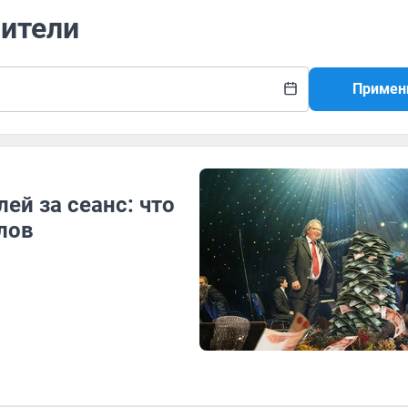
лители
Примен
ей за сеанс: что
лов