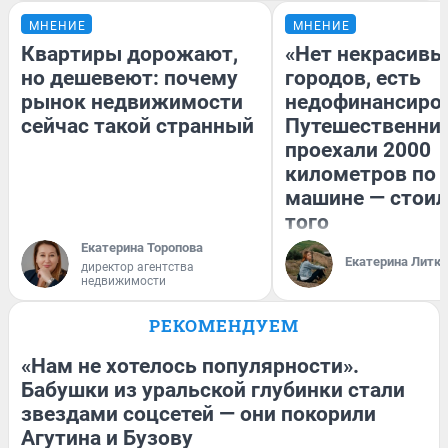
МНЕНИЕ
МНЕНИЕ
Квартиры дорожают,
«Нет некрасивы
но дешевеют: почему
городов, есть
рынок недвижимости
недофинансиро
сейчас такой странный
Путешественни
проехали 2000
километров по 
машине — стоил
того
Екатерина Торопова
Екатерина Литк
директор агентства
недвижимости
РЕКОМЕНДУЕМ
«Нам не хотелось популярности».
Бабушки из уральской глубинки стали
звездами соцсетей — они покорили
Агутина и Бузову