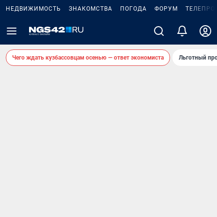
НЕДВИЖИМОСТЬ
ЗНАКОМСТВА
ПОГОДА
ФОРУМ
ТЕЛЕПРО
Чего ждать кузбассовцам осенью — ответ экономиста
Льготный про