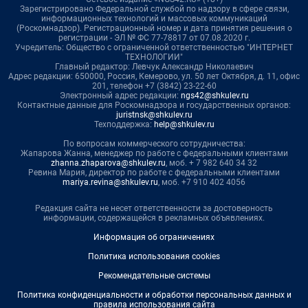
Зарегистрировано Федеральной службой по надзору в сфере связи,
информационных технологий и массовых коммуникаций
(Роскомнадзор). Регистрационный номер и дата принятия решения о
регистрации - ЭЛ № ФС 77-78817 от 07.08.2020 г.
Учредитель: Общество с ограниченной ответственностью "ИНТЕРНЕТ
ТЕХНОЛОГИИ"
Главный редактор: Левчук Александр Николаевич
Адрес редакции: 650000, Россия, Кемерово, ул. 50 лет Октября, д. 11, офис
201, телефон +7 (3842) 23-22-60
Электронный адрес редакции:
ngs42@shkulev.ru
Контактные данные для Роскомнадзора и государственных органов:
juristnsk@shkulev.ru
Техподдержка:
help@shkulev.ru
По вопросам коммерческого сотрудничества:
Жапарова Жанна, менеджер по работе с федеральными клиентами
zhanna.zhaparova@shkulev.ru
, моб. + 7 982 640 34 32
Ревина Мария, директор по работе с федеральными клиентами
mariya.revina@shkulev.ru
, моб. +7 910 402 4056
Редакция сайта не несет ответственности за достоверность
информации, содержащейся в рекламных объявлениях.
Информация об ограничениях
Политика использования cookies
Рекомендательные системы
Политика конфиденциальности и обработки персональных данных и
правила использования сайта