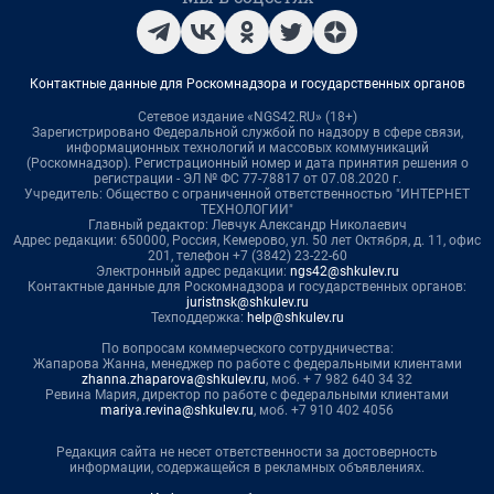
Контактные данные для Роскомнадзора и государственных органов
Сетевое издание «NGS42.RU» (18+)
Зарегистрировано Федеральной службой по надзору в сфере связи,
информационных технологий и массовых коммуникаций
(Роскомнадзор). Регистрационный номер и дата принятия решения о
регистрации - ЭЛ № ФС 77-78817 от 07.08.2020 г.
Учредитель: Общество с ограниченной ответственностью "ИНТЕРНЕТ
ТЕХНОЛОГИИ"
Главный редактор: Левчук Александр Николаевич
Адрес редакции: 650000, Россия, Кемерово, ул. 50 лет Октября, д. 11, офис
201, телефон +7 (3842) 23-22-60
Электронный адрес редакции:
ngs42@shkulev.ru
Контактные данные для Роскомнадзора и государственных органов:
juristnsk@shkulev.ru
Техподдержка:
help@shkulev.ru
По вопросам коммерческого сотрудничества:
Жапарова Жанна, менеджер по работе с федеральными клиентами
zhanna.zhaparova@shkulev.ru
, моб. + 7 982 640 34 32
Ревина Мария, директор по работе с федеральными клиентами
mariya.revina@shkulev.ru
, моб. +7 910 402 4056
Редакция сайта не несет ответственности за достоверность
информации, содержащейся в рекламных объявлениях.