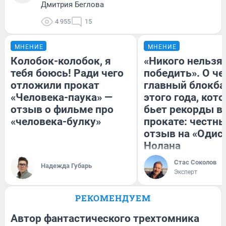
Дмитрия Беглова
4 955
15
МНЕНИЕ
МНЕНИЕ
Колобок-колобок, я
«Никого нельзя
тебя боюсь! Ради чего
победить». О ч
отложили прокат
главный блокба
«Человека-паука» —
этого года, кот
отзыв о фильме про
бьет рекорды в
«человека-булку»
прокате: честн
отзыв на «Одис
Нолана
Стас Соколов
Надежда Губарь
Эксперт
РЕКОМЕНДУЕМ
Автор фантастического трехтомника