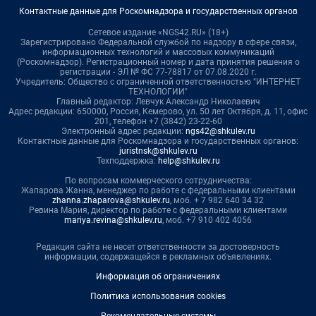
Контактные данные для Роскомнадзора и государственных органов
Сетевое издание «NGS42.RU» (18+)
Зарегистрировано Федеральной службой по надзору в сфере связи,
информационных технологий и массовых коммуникаций
(Роскомнадзор). Регистрационный номер и дата принятия решения о
регистрации - ЭЛ № ФС 77-78817 от 07.08.2020 г.
Учредитель: Общество с ограниченной ответственностью "ИНТЕРНЕТ
ТЕХНОЛОГИИ"
Главный редактор: Левчук Александр Николаевич
Адрес редакции: 650000, Россия, Кемерово, ул. 50 лет Октября, д. 11, офис
201, телефон +7 (3842) 23-22-60
Электронный адрес редакции:
ngs42@shkulev.ru
Контактные данные для Роскомнадзора и государственных органов:
juristnsk@shkulev.ru
Техподдержка:
help@shkulev.ru
По вопросам коммерческого сотрудничества:
Жапарова Жанна, менеджер по работе с федеральными клиентами
zhanna.zhaparova@shkulev.ru
, моб. + 7 982 640 34 32
Ревина Мария, директор по работе с федеральными клиентами
mariya.revina@shkulev.ru
, моб. +7 910 402 4056
Редакция сайта не несет ответственности за достоверность
информации, содержащейся в рекламных объявлениях.
Информация об ограничениях
Политика использования cookies
Рекомендательные системы