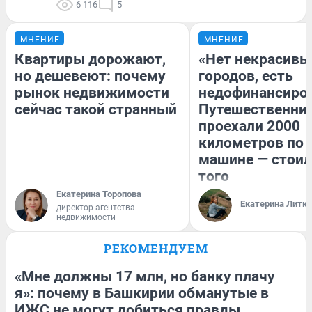
6 116
5
МНЕНИЕ
МНЕНИЕ
Квартиры дорожают,
«Нет некрасивы
но дешевеют: почему
городов, есть
рынок недвижимости
недофинансиро
сейчас такой странный
Путешественни
проехали 2000
километров по 
машине — стоил
того
Екатерина Торопова
Екатерина Литк
директор агентства
недвижимости
РЕКОМЕНДУЕМ
«Мне должны 17 млн, но банку плачу
я»: почему в Башкирии обманутые в
ИЖС не могут добиться правды