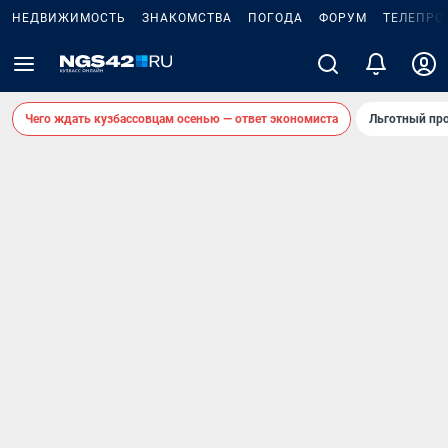
НЕДВИЖИМОСТЬ
ЗНАКОМСТВА
ПОГОДА
ФОРУМ
ТЕЛЕПРО
Чего ждать кузбассовцам осенью — ответ экономиста
Льготный про