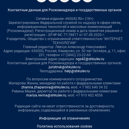
Контактные данные для Роскомнадзора и государственных органов
Сетевое издание «NGS42.RU» (18+)
Зарегистрировано Федеральной службой по надзору в сфере связи,
информационных технологий и массовых коммуникаций
(Роскомнадзор). Регистрационный номер и дата принятия решения о
регистрации - ЭЛ № ФС 77-78817 от 07.08.2020 г.
Учредитель: Общество с ограниченной ответственностью "ИНТЕРНЕТ
ТЕХНОЛОГИИ"
Главный редактор: Левчук Александр Николаевич
Адрес редакции: 650000, Россия, Кемерово, ул. 50 лет Октября, д. 11, офис
201, телефон +7 (3842) 23-22-60
Электронный адрес редакции:
ngs42@shkulev.ru
Контактные данные для Роскомнадзора и государственных органов:
juristnsk@shkulev.ru
Техподдержка:
help@shkulev.ru
По вопросам коммерческого сотрудничества:
Жапарова Жанна, менеджер по работе с федеральными клиентами
zhanna.zhaparova@shkulev.ru
, моб. + 7 982 640 34 32
Ревина Мария, директор по работе с федеральными клиентами
mariya.revina@shkulev.ru
, моб. +7 910 402 4056
Редакция сайта не несет ответственности за достоверность
информации, содержащейся в рекламных объявлениях.
Информация об ограничениях
Политика использования cookies