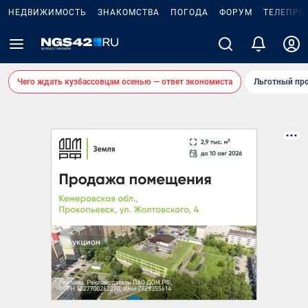
НЕДВИЖИМОСТЬ
ЗНАКОМСТВА
ПОГОДА
ФОРУМ
ТЕЛЕПРО
Чего ждать кузбассовцам осенью — ответ экономиста
Льготный про