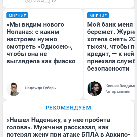
5 972
10
МНЕНИЕ
МНЕНИЕ
«Мы видим нового
Мой банк меня
Нолана»: с каким
бережет. Журн
настроем нужно
хотела снять 20
смотреть «Одиссею»,
тысяч, чтобы п
чтобы она не
кредит, — к ней
выглядела как фиаско
приехала служб
безопасности
Ксения Владими
Надежда Губарь
Автор мнения
РЕКОМЕНДУЕМ
«Нашел Наденьку, а у нее пробита
голова». Мужчина рассказал, как
потерял жену при атаке БПЛА в Архипо-