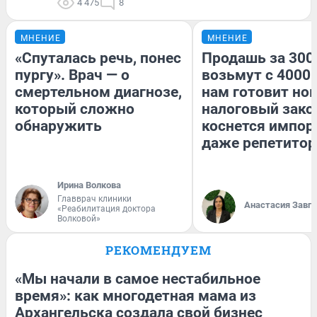
4 475
8
МНЕНИЕ
МНЕНИЕ
«Спуталась речь, понес
Продашь за 3000
пургу». Врач — о
возьмут с 4000.
смертельном диагнозе,
нам готовит но
который сложно
налоговый зако
обнаружить
коснется импор
даже репетитор
Ирина Волкова
Главврач клиники
Анастасия Завг
«Реабилитация доктора
Волковой»
РЕКОМЕНДУЕМ
«Мы начали в самое нестабильное
время»: как многодетная мама из
Архангельска создала свой бизнес