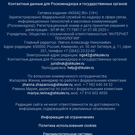
Контактные данные для Роскомнадзора и государственных органов
Сетевое издание «NGS42.RU» (18+)
Зарегистрировано Федеральной службой по надзору в сфере связи,
информационных технологий и массовых коммуникаций
(Роскомнадзор). Регистрационный номер и дата принятия решения о
регистрации - ЭЛ № ФС 77-78817 от 07.08.2020 г.
Учредитель: Общество с ограниченной ответственностью "ИНТЕРНЕТ
ТЕХНОЛОГИИ"
Главный редактор: Левчук Александр Николаевич
Адрес редакции: 650000, Россия, Кемерово, ул. 50 лет Октября, д. 11, офис
201, телефон +7 (3842) 23-22-60
Электронный адрес редакции:
ngs42@shkulev.ru
Контактные данные для Роскомнадзора и государственных органов:
juristnsk@shkulev.ru
Техподдержка:
help@shkulev.ru
По вопросам коммерческого сотрудничества:
Жапарова Жанна, менеджер по работе с федеральными клиентами
zhanna.zhaparova@shkulev.ru
, моб. + 7 982 640 34 32
Ревина Мария, директор по работе с федеральными клиентами
mariya.revina@shkulev.ru
, моб. +7 910 402 4056
Редакция сайта не несет ответственности за достоверность
информации, содержащейся в рекламных объявлениях.
Информация об ограничениях
Политика использования cookies
Рекомендательные системы