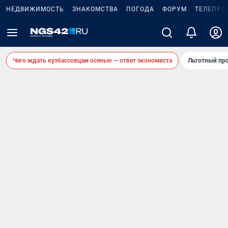
НЕДВИЖИМОСТЬ
ЗНАКОМСТВА
ПОГОДА
ФОРУМ
ТЕЛЕПРО
Чего ждать кузбассовцам осенью — ответ экономиста
Льготный про