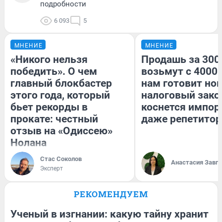
подробности
6 093
5
МНЕНИЕ
МНЕНИЕ
«Никого нельзя
Продашь за 3000
победить». О чем
возьмут с 4000.
главный блокбастер
нам готовит но
этого года, который
налоговый зако
бьет рекорды в
коснется импор
прокате: честный
даже репетитор
отзыв на «Одиссею»
Нолана
Стас Соколов
Анастасия Завг
Эксперт
РЕКОМЕНДУЕМ
Ученый в изгнании: какую тайну хранит