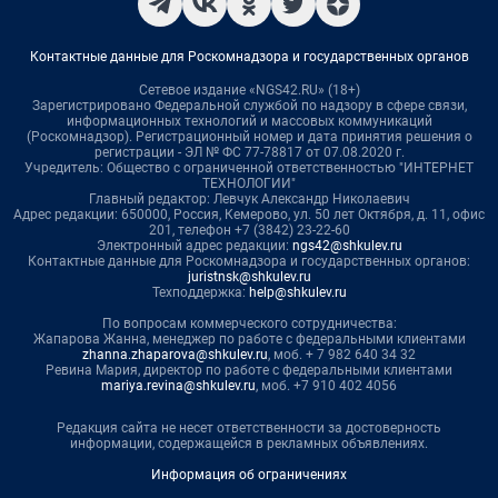
Контактные данные для Роскомнадзора и государственных органов
Сетевое издание «NGS42.RU» (18+)
Зарегистрировано Федеральной службой по надзору в сфере связи,
информационных технологий и массовых коммуникаций
(Роскомнадзор). Регистрационный номер и дата принятия решения о
регистрации - ЭЛ № ФС 77-78817 от 07.08.2020 г.
Учредитель: Общество с ограниченной ответственностью "ИНТЕРНЕТ
ТЕХНОЛОГИИ"
Главный редактор: Левчук Александр Николаевич
Адрес редакции: 650000, Россия, Кемерово, ул. 50 лет Октября, д. 11, офис
201, телефон +7 (3842) 23-22-60
Электронный адрес редакции:
ngs42@shkulev.ru
Контактные данные для Роскомнадзора и государственных органов:
juristnsk@shkulev.ru
Техподдержка:
help@shkulev.ru
По вопросам коммерческого сотрудничества:
Жапарова Жанна, менеджер по работе с федеральными клиентами
zhanna.zhaparova@shkulev.ru
, моб. + 7 982 640 34 32
Ревина Мария, директор по работе с федеральными клиентами
mariya.revina@shkulev.ru
, моб. +7 910 402 4056
Редакция сайта не несет ответственности за достоверность
информации, содержащейся в рекламных объявлениях.
Информация об ограничениях