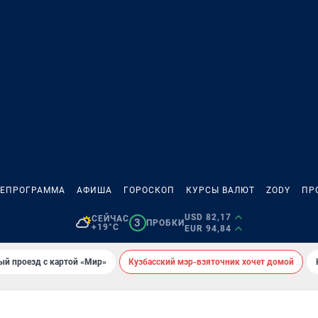
ЛЕПРОГРАММА
АФИША
ГОРОСКОП
КУРСЫ ВАЛЮТ
ZODY
ПР
USD 82,17
СЕЙЧАС
3
ПРОБКИ
+19°C
EUR 94,84
ый проезд с картой «Мир»
Кузбасский мэр-взяточник хочет домой