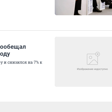
пообещал
году
ру и снизился на 7% к