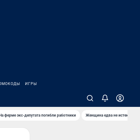
ОМОКОДЫ
ИГРЫ
На ферме экс-депутата погибли работники
Женщина едва не истекла кро