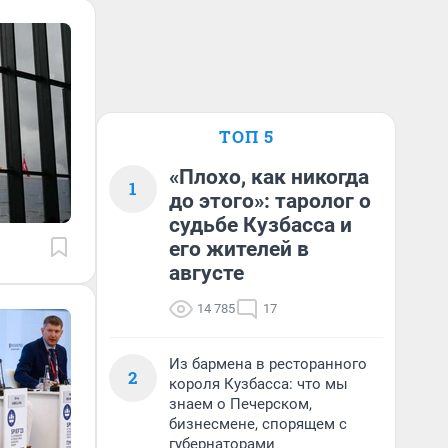
ТОП 5
«Плохо, как никогда
1
до этого»: таролог о
судьбе Кузбасса и
его жителей в
августе
14 785
17
Из бармена в ресторанного
2
короля Кузбасса: что мы
знаем о Печерском,
бизнесмене, спорящем с
губернаторами