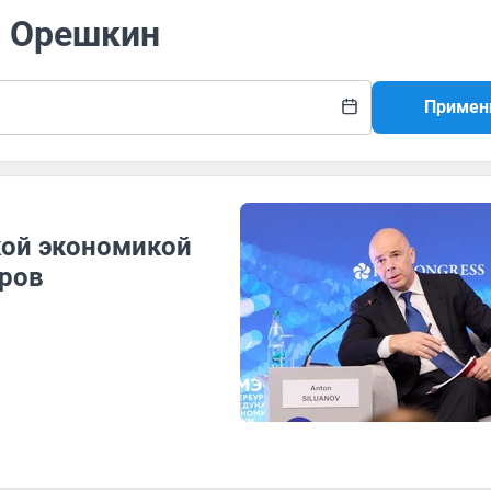
м Орешкин
Примен
кой экономикой
тров