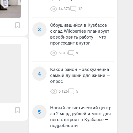
14 373
12
Обрушившийся в Кузбассе
3
склад Wildberries планирует
возобновить работу — что
происходит внутри
6 313
9
Какой район Новокузнецка
4
самый лучший для жизни —
опрос
6 126
5
Новый логистический центр
5
за 2 млрд рублей и мост для
него отстроят в Кузбассе —
подробности