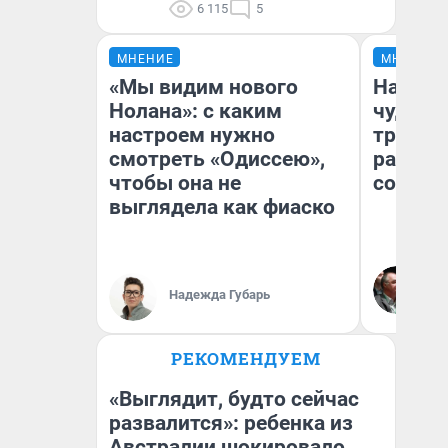
6 115
5
МНЕНИЕ
МНЕНИЕ
«Мы видим нового
Наслед
Нолана»: с каким
чудом 
настроем нужно
трансп
смотреть «Одиссею»,
разнес
чтобы она не
советс
выглядела как фиаско
Ол
Бл
Надежда Губарь
вл
би
РЕКОМЕНДУЕМ
«Выглядит, будто сейчас
развалится»: ребенка из
Австралии шокировало