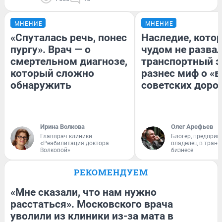
МНЕНИЕ
МНЕНИЕ
«Спуталась речь, понес
Наследие, кото
пургу». Врач — о
чудом не разва
смертельном диагнозе,
транспортный э
который сложно
разнес миф о «
обнаружить
советских доро
Ирина Волкова
Олег Арефьев
Главврач клиники
Блогер, предприн
«Реабилитация доктора
владелец в тран
Волковой»
бизнесе
РЕКОМЕНДУЕМ
«Мне сказали, что нам нужно
расстаться». Московского врача
уволили из клиники из-за мата в