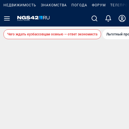
НЕДВИЖИМОСТЬ
ЗНАКОМСТВА
ПОГОДА
ФОРУМ
ТЕЛЕПРО
Чего ждать кузбассовцам осенью — ответ экономиста
Льготный про