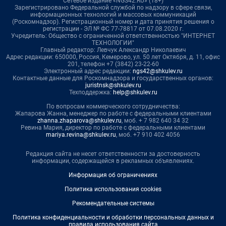
Сетевое издание «NGS42.RU» (18+)
Зарегистрировано Федеральной службой по надзору в сфере связи,
информационных технологий и массовых коммуникаций
(Роскомнадзор). Регистрационный номер и дата принятия решения о
регистрации - ЭЛ № ФС 77-78817 от 07.08.2020 г.
Учредитель: Общество с ограниченной ответственностью "ИНТЕРНЕТ
ТЕХНОЛОГИИ"
Главный редактор: Левчук Александр Николаевич
Адрес редакции: 650000, Россия, Кемерово, ул. 50 лет Октября, д. 11, офис
201, телефон +7 (3842) 23-22-60
Электронный адрес редакции:
ngs42@shkulev.ru
Контактные данные для Роскомнадзора и государственных органов:
juristnsk@shkulev.ru
Техподдержка:
help@shkulev.ru
По вопросам коммерческого сотрудничества:
Жапарова Жанна, менеджер по работе с федеральными клиентами
zhanna.zhaparova@shkulev.ru
, моб. + 7 982 640 34 32
Ревина Мария, директор по работе с федеральными клиентами
mariya.revina@shkulev.ru
, моб. +7 910 402 4056
Редакция сайта не несет ответственности за достоверность
информации, содержащейся в рекламных объявлениях.
Информация об ограничениях
Политика использования cookies
Рекомендательные системы
Политика конфиденциальности и обработки персональных данных и
правила использования сайта