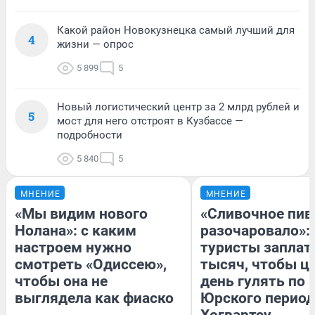
Какой район Новокузнецка самый лучший для
4
жизни — опрос
5 899
5
Новый логистический центр за 2 млрд рублей и
5
мост для него отстроят в Кузбассе —
подробности
5 840
5
МНЕНИЕ
МНЕНИЕ
«Мы видим нового
«Сливочное пив
Нолана»: с каким
разочаровало»:
настроем нужно
туристы заплат
смотреть «Одиссею»,
тысяч, чтобы ц
чтобы она не
день гулять по 
выглядела как фиаско
Юрского период
Хогвартсу