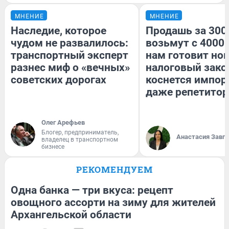
МНЕНИЕ
МНЕНИЕ
Наследие, которое
Продашь за 3000
чудом не развалилось:
возьмут с 4000.
транспортный эксперт
нам готовит но
разнес миф о «вечных»
налоговый зако
советских дорогах
коснется импор
даже репетитор
Олег Арефьев
Блогер, предприниматель,
Анастасия Завг
владелец в транспортном
бизнесе
РЕКОМЕНДУЕМ
Одна банка — три вкуса: рецепт
овощного ассорти на зиму для жителей
Архангельской области