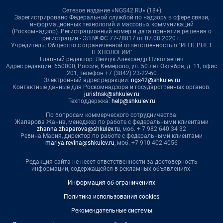
Сетевое издание «NGS42.RU» (18+)
Зарегистрировано Федеральной службой по надзору в сфере связи,
информационных технологий и массовых коммуникаций
(Роскомнадзор). Регистрационный номер и дата принятия решения о
регистрации - ЭЛ № ФС 77-78817 от 07.08.2020 г.
Учредитель: Общество с ограниченной ответственностью "ИНТЕРНЕТ
ТЕХНОЛОГИИ"
Главный редактор: Левчук Александр Николаевич
Адрес редакции: 650000, Россия, Кемерово, ул. 50 лет Октября, д. 11, офис
201, телефон +7 (3842) 23-22-60
Электронный адрес редакции:
ngs42@shkulev.ru
Контактные данные для Роскомнадзора и государственных органов:
juristnsk@shkulev.ru
Техподдержка:
help@shkulev.ru
По вопросам коммерческого сотрудничества:
Жапарова Жанна, менеджер по работе с федеральными клиентами
zhanna.zhaparova@shkulev.ru
, моб. + 7 982 640 34 32
Ревина Мария, директор по работе с федеральными клиентами
mariya.revina@shkulev.ru
, моб. +7 910 402 4056
Редакция сайта не несет ответственности за достоверность
информации, содержащейся в рекламных объявлениях.
Информация об ограничениях
Политика использования cookies
Рекомендательные системы