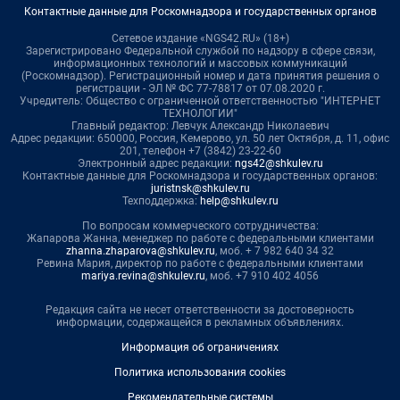
Контактные данные для Роскомнадзора и государственных органов
Сетевое издание «NGS42.RU» (18+)
Зарегистрировано Федеральной службой по надзору в сфере связи,
информационных технологий и массовых коммуникаций
(Роскомнадзор). Регистрационный номер и дата принятия решения о
регистрации - ЭЛ № ФС 77-78817 от 07.08.2020 г.
Учредитель: Общество с ограниченной ответственностью "ИНТЕРНЕТ
ТЕХНОЛОГИИ"
Главный редактор: Левчук Александр Николаевич
Адрес редакции: 650000, Россия, Кемерово, ул. 50 лет Октября, д. 11, офис
201, телефон +7 (3842) 23-22-60
Электронный адрес редакции:
ngs42@shkulev.ru
Контактные данные для Роскомнадзора и государственных органов:
juristnsk@shkulev.ru
Техподдержка:
help@shkulev.ru
По вопросам коммерческого сотрудничества:
Жапарова Жанна, менеджер по работе с федеральными клиентами
zhanna.zhaparova@shkulev.ru
, моб. + 7 982 640 34 32
Ревина Мария, директор по работе с федеральными клиентами
mariya.revina@shkulev.ru
, моб. +7 910 402 4056
Редакция сайта не несет ответственности за достоверность
информации, содержащейся в рекламных объявлениях.
Информация об ограничениях
Политика использования cookies
Рекомендательные системы