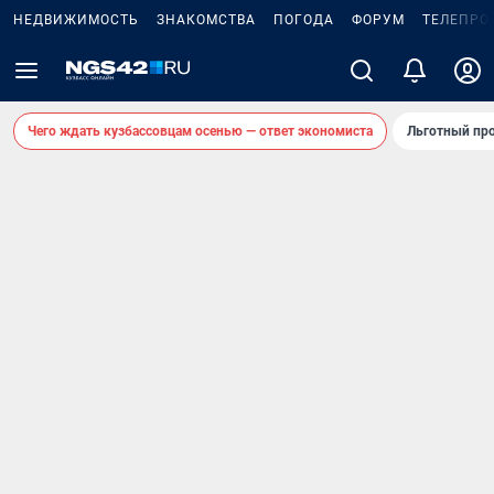
НЕДВИЖИМОСТЬ
ЗНАКОМСТВА
ПОГОДА
ФОРУМ
ТЕЛЕПРО
Чего ждать кузбассовцам осенью — ответ экономиста
Льготный про