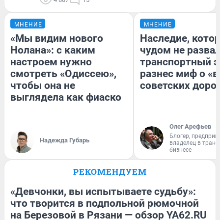
МНЕНИЕ
МНЕНИЕ
«Мы видим нового
Наследие, кото
Нолана»: с каким
чудом не разва
настроем нужно
транспортный э
смотреть «Одиссею»,
разнес миф о «
чтобы она не
советских доро
выглядела как фиаско
Олег Арефьев
Блогер, предприн
Надежда Губарь
владелец в тран
бизнесе
РЕКОМЕНДУЕМ
«Девчонки, вы испытываете судьбу»:
что творится в подпольной рюмочной
на Березовой в Рязани — обзор YA62.RU