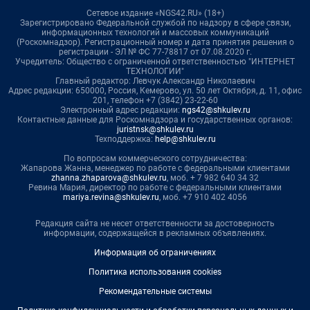
Сетевое издание «NGS42.RU» (18+)
Зарегистрировано Федеральной службой по надзору в сфере связи,
информационных технологий и массовых коммуникаций
(Роскомнадзор). Регистрационный номер и дата принятия решения о
регистрации - ЭЛ № ФС 77-78817 от 07.08.2020 г.
Учредитель: Общество с ограниченной ответственностью "ИНТЕРНЕТ
ТЕХНОЛОГИИ"
Главный редактор: Левчук Александр Николаевич
Адрес редакции: 650000, Россия, Кемерово, ул. 50 лет Октября, д. 11, офис
201, телефон +7 (3842) 23-22-60
Электронный адрес редакции:
ngs42@shkulev.ru
Контактные данные для Роскомнадзора и государственных органов:
juristnsk@shkulev.ru
Техподдержка:
help@shkulev.ru
По вопросам коммерческого сотрудничества:
Жапарова Жанна, менеджер по работе с федеральными клиентами
zhanna.zhaparova@shkulev.ru
, моб. + 7 982 640 34 32
Ревина Мария, директор по работе с федеральными клиентами
mariya.revina@shkulev.ru
, моб. +7 910 402 4056
Редакция сайта не несет ответственности за достоверность
информации, содержащейся в рекламных объявлениях.
Информация об ограничениях
Политика использования cookies
Рекомендательные системы