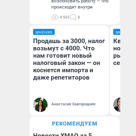
возобновить работу — что
происходит внутри
4 503
8
МНЕНИЕ
МНЕНИЕ
Продашь за 3000, налог
Кварти
возьмут с 4000. Что
но деш
нам готовит новый
рынок 
налоговый закон — он
сейчас
коснется импорта и
даже репетиторов
Ек
Анастасия Завгородняя
ди
не
РЕКОМЕНДУЕМ
Новости ХМАО за 5