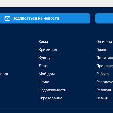
Подписаться на новости
Зима
Он и она
Криминал
Осень
Культура
Политик
Лето
Происше
спорт
Мой дом
Работа
Наука
Развлеч
Недвижимость
Религия
Образование
Семья