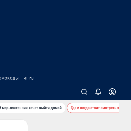
ОМОКОДЫ
ИГРЫ
й мэр-взяточник хочет выйти домой
Где и когда стоит смотреть звездоп