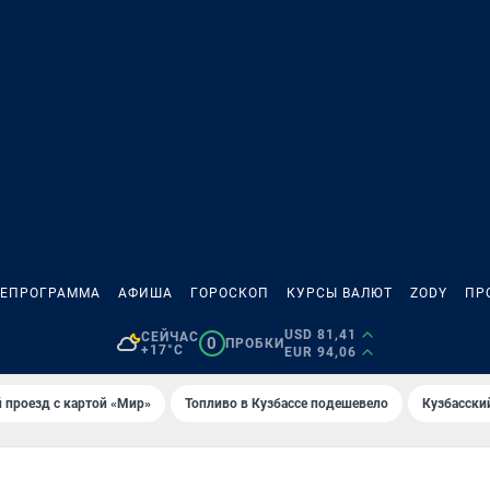
ЛЕПРОГРАММА
АФИША
ГОРОСКОП
КУРСЫ ВАЛЮТ
ZODY
ПР
USD 81,41
СЕЙЧАС
0
ПРОБКИ
+17°C
EUR 94,06
 проезд с картой «Мир»
Топливо в Кузбассе подешевело
Кузбасски