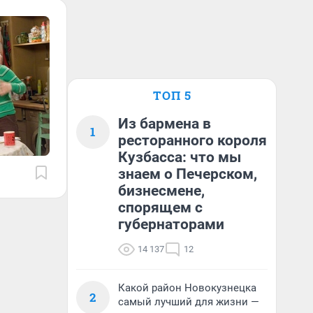
ТОП 5
Из бармена в
1
ресторанного короля
Кузбасса: что мы
знаем о Печерском,
бизнесмене,
спорящем с
губернаторами
14 137
12
Какой район Новокузнецка
2
самый лучший для жизни —