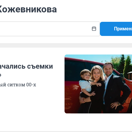
 Кожевникова
Примен
начались съемки
»
ый ситком 00-х