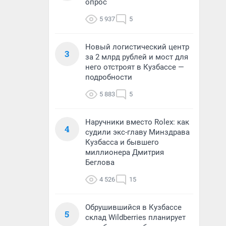
опрос
5 937
5
Новый логистический центр
3
за 2 млрд рублей и мост для
него отстроят в Кузбассе —
подробности
5 883
5
Наручники вместо Rolex: как
4
судили экс-главу Минздрава
Кузбасса и бывшего
миллионера Дмитрия
Беглова
4 526
15
Обрушившийся в Кузбассе
5
склад Wildberries планирует