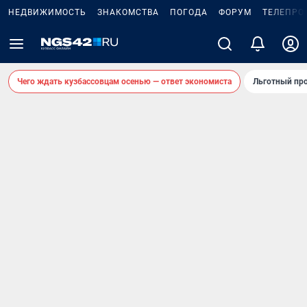
НЕДВИЖИМОСТЬ
ЗНАКОМСТВА
ПОГОДА
ФОРУМ
ТЕЛЕПРО
Чего ждать кузбассовцам осенью — ответ экономиста
Льготный про