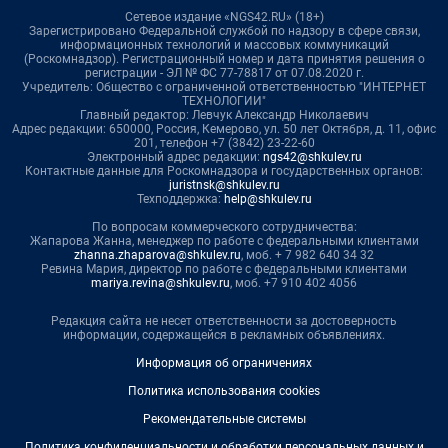
Сетевое издание «NGS42.RU» (18+)
Зарегистрировано Федеральной службой по надзору в сфере связи,
информационных технологий и массовых коммуникаций
(Роскомнадзор). Регистрационный номер и дата принятия решения о
регистрации - ЭЛ № ФС 77-78817 от 07.08.2020 г.
Учредитель: Общество с ограниченной ответственностью "ИНТЕРНЕТ
ТЕХНОЛОГИИ"
Главный редактор: Левчук Александр Николаевич
Адрес редакции: 650000, Россия, Кемерово, ул. 50 лет Октября, д. 11, офис
201, телефон +7 (3842) 23-22-60
Электронный адрес редакции:
ngs42@shkulev.ru
Контактные данные для Роскомнадзора и государственных органов:
juristnsk@shkulev.ru
Техподдержка:
help@shkulev.ru
По вопросам коммерческого сотрудничества:
Жапарова Жанна, менеджер по работе с федеральными клиентами
zhanna.zhaparova@shkulev.ru
, моб. + 7 982 640 34 32
Ревина Мария, директор по работе с федеральными клиентами
mariya.revina@shkulev.ru
, моб. +7 910 402 4056
Редакция сайта не несет ответственности за достоверность
информации, содержащейся в рекламных объявлениях.
Информация об ограничениях
Политика использования cookies
Рекомендательные системы
Политика конфиденциальности и обработки персональных данных и