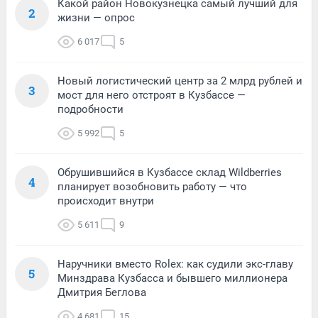
Какой район Новокузнецка самый лучший для
2
жизни — опрос
6 017
5
Новый логистический центр за 2 млрд рублей и
3
мост для него отстроят в Кузбассе —
подробности
5 992
5
Обрушившийся в Кузбассе склад Wildberries
4
планирует возобновить работу — что
происходит внутри
5 611
9
Наручники вместо Rolex: как судили экс-главу
5
Минздрава Кузбасса и бывшего миллионера
Дмитрия Беглова
4 681
15