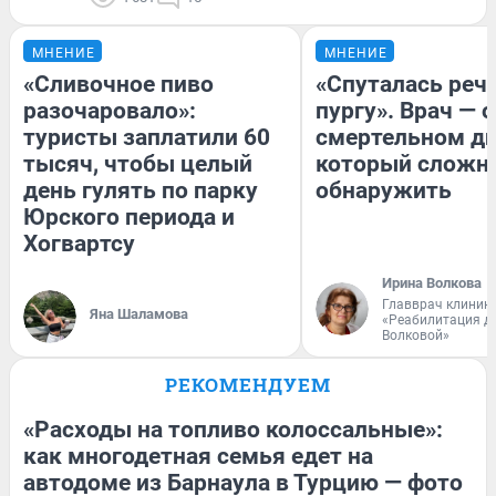
МНЕНИЕ
МНЕНИЕ
«Сливочное пиво
«Спуталась речь
разочаровало»:
пургу». Врач — о
туристы заплатили 60
смертельном ди
тысяч, чтобы целый
который сложн
день гулять по парку
обнаружить
Юрского периода и
Хогвартсу
Ирина Волкова
Главврач клиник
Яна Шаламова
«Реабилитация д
Волковой»
РЕКОМЕНДУЕМ
«Расходы на топливо колоссальные»:
как многодетная семья едет на
автодоме из Барнаула в Турцию — фото