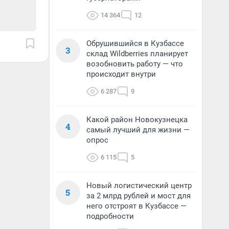
14 364
12
Обрушившийся в Кузбассе
3
склад Wildberries планирует
возобновить работу — что
происходит внутри
6 287
9
Какой район Новокузнецка
4
самый лучший для жизни —
опрос
6 115
5
Новый логистический центр
5
за 2 млрд рублей и мост для
него отстроят в Кузбассе —
подробности