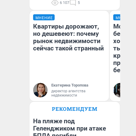
6 107
5
МНЕНИЕ
МНЕНИЕ
Квартиры дорожают,
Мой ба
но дешевеют: почему
береже
рынок недвижимости
хотела 
сейчас такой странный
тысяч,
кредит,
приеха
безопа
Екатерина Торопова
Кс
директор агентства
Ав
недвижимости
РЕКОМЕНДУЕМ
На пляже под
Геленджиком при атаке
БПЛА погибли