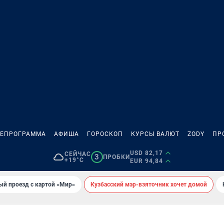
ЛЕПРОГРАММА
АФИША
ГОРОСКОП
КУРСЫ ВАЛЮТ
ZODY
ПР
USD 82,17
СЕЙЧАС
3
ПРОБКИ
+19°C
EUR 94,84
ый проезд с картой «Мир»
Кузбасский мэр-взяточник хочет домой