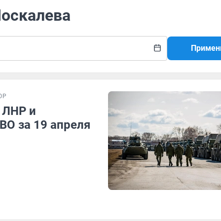
Москалева
Примен
ОР
 ЛНР и
ВО за 19 апреля