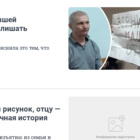
авшей
 лишать
снила это тем, что
 рисунок, отцу —
ичная история
 изъятию из семьи и