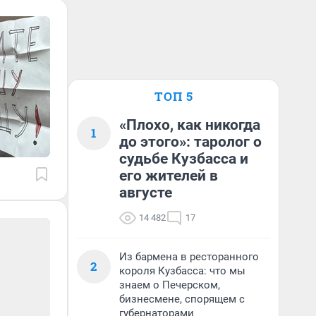
ТОП 5
«Плохо, как никогда
1
до этого»: таролог о
судьбе Кузбасса и
его жителей в
августе
14 482
17
Из бармена в ресторанного
2
короля Кузбасса: что мы
знаем о Печерском,
бизнесмене, спорящем с
губернаторами