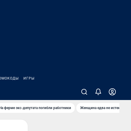
ОМОКОДЫ
ИГРЫ
На ферме экс-депутата погибли работники
Женщина едва не истекла кро