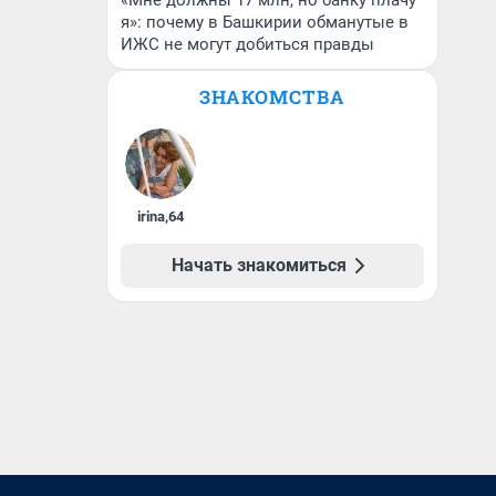
«Мне должны 17 млн, но банку плачу
я»: почему в Башкирии обманутые в
ИЖС не могут добиться правды
ЗНАКОМСТВА
irina
,
64
Начать знакомиться