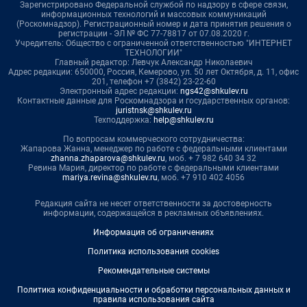
Зарегистрировано Федеральной службой по надзору в сфере связи,
информационных технологий и массовых коммуникаций
(Роскомнадзор). Регистрационный номер и дата принятия решения о
регистрации - ЭЛ № ФС 77-78817 от 07.08.2020 г.
Учредитель: Общество с ограниченной ответственностью "ИНТЕРНЕТ
ТЕХНОЛОГИИ"
Главный редактор: Левчук Александр Николаевич
Адрес редакции: 650000, Россия, Кемерово, ул. 50 лет Октября, д. 11, офис
201, телефон +7 (3842) 23-22-60
Электронный адрес редакции:
ngs42@shkulev.ru
Контактные данные для Роскомнадзора и государственных органов:
juristnsk@shkulev.ru
Техподдержка:
help@shkulev.ru
По вопросам коммерческого сотрудничества:
Жапарова Жанна, менеджер по работе с федеральными клиентами
zhanna.zhaparova@shkulev.ru
, моб. + 7 982 640 34 32
Ревина Мария, директор по работе с федеральными клиентами
mariya.revina@shkulev.ru
, моб. +7 910 402 4056
Редакция сайта не несет ответственности за достоверность
информации, содержащейся в рекламных объявлениях.
Информация об ограничениях
Политика использования cookies
Рекомендательные системы
Политика конфиденциальности и обработки персональных данных и
правила использования сайта