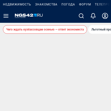
НЕДВИЖИМОСТЬ
ЗНАКОМСТВА
ПОГОДА
ФОРУМ
ТЕЛЕПРО
Чего ждать кузбассовцам осенью — ответ экономиста
Льготный про