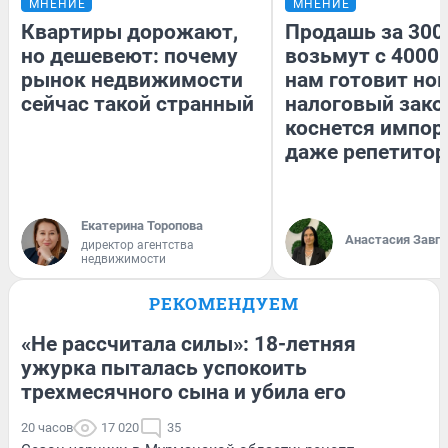
МНЕНИЕ
МНЕНИЕ
Квартиры дорожают,
Продашь за 3000
но дешевеют: почему
возьмут с 4000.
рынок недвижимости
нам готовит но
сейчас такой странный
налоговый зако
коснется импор
даже репетитор
Екатерина Торопова
Анастасия Завг
директор агентства
недвижимости
РЕКОМЕНДУЕМ
«Не рассчитала силы»: 18-летняя
ужурка пыталась успокоить
трехмесячного сына и убила его
20 часов
17 020
35